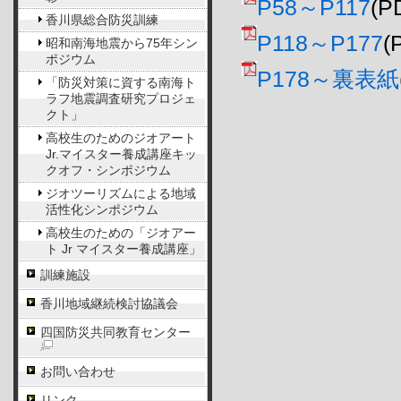
P58～P117
(P
香川県総合防災訓練
P118～P177
(
昭和南海地震から75年シン
ポジウム
P178～裏表紙
「防災対策に資する南海ト
ラフ地震調査研究プロジェ
クト」
高校生のためのジオアート
Jr.マイスター養成講座キッ
クオフ・シンポジウム
ジオツーリズムによる地域
活性化シンポジウム
高校生のための「ジオアー
ト Jr マイスター養成講座」
訓練施設
香川地域継続検討協議会
四国防災共同教育センター
お問い合わせ
リンク