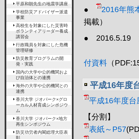
平原和朗先生の地震学講座
●
2016年
学校防災アドバイザー派遣
事業
掲載）
高校生を対象にした災害時
ボランティアリーダー養成
● 2016.5
講習会
行政職員を対象にした危機
管理研修
防災教育プログラムの開
付資料
（PDF:1
発・実践
国内の大学や公的機関およ
び自治体との連携
平成16年度
海外の大学や公的機関との
連携
平成16年度
香川大学 ジオパーク×グロ
ーカル人材育成シンポジウ
ム
【分割】
香川大学 ジオパーク×地方
再生シンポジウム
表紙～P57
(P
防災功労者内閣総理大臣表
彰