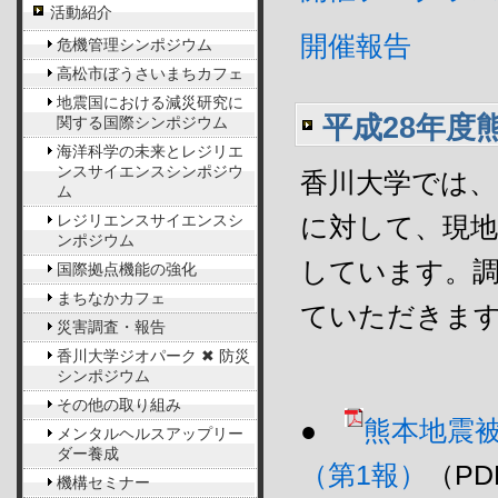
活動紹介
開催報告
危機管理シンポジウム
高松市ぼうさいまちカフェ
地震国における減災研究に
平成28年度
関する国際シンポジウム
海洋科学の未来とレジリエ
ンスサイエンスシンポジウ
香川大学では、
ム
に対して、現地
レジリエンスサイエンスシ
ンポジウム
しています。
国際拠点機能の強化
まちなかカフェ
ていただきま
災害調査・報告
香川大学ジオパーク ✖ 防災
シンポジウム
その他の取り組み
●
熊本地震
メンタルヘルスアップリー
ダー養成
（第1報）
（PD
機構セミナー