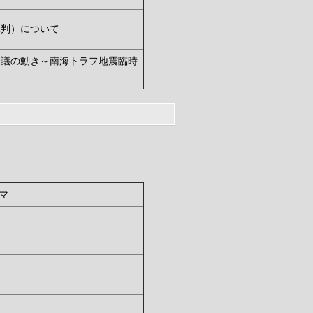
二判）について
会議の動き～南海トラフ地震臨時
マ