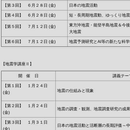
【第３回】 ６月２８日 (金)
日本の地震活動
【第４回】 ６月２８日 (金)
短・長周期地震動、ゆっくり地震
東方沖地震・能登半島地震＆今後
【第５回】 ７月１２日 (金)
大地震
【第６回】 ７月１２日 (金)
地震予測研究とAI等の新たな科
【地震学講座Ⅱ】
開 催 日
講義テー
【第１回】 １月２４日
地震の仕組みと現象
(金)
【第２回】 １月２４日
地震の調査・観測、地震調査研究の成
(金)
【第３回】 １月３１日
日本の地震活動と活断層の長期評価～
(金)