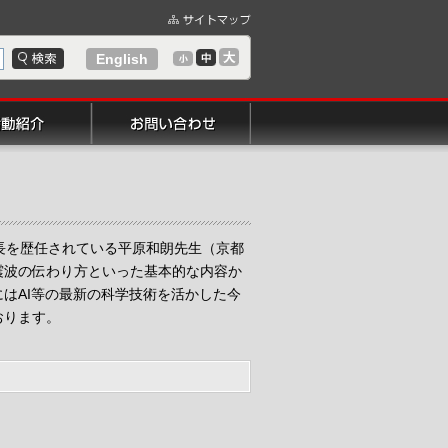
English
長を歴任されている平原和朗先生（京都
震波の伝わり方といった基本的な内容か
はAI等の最新の科学技術を活かした今
おります。