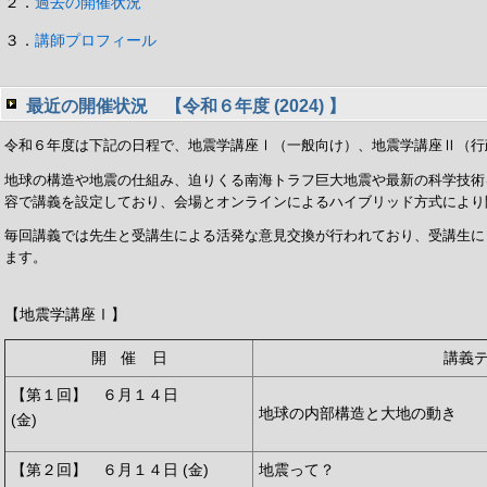
２．
過去の開催状況
３．
講師プロフィール
最近の開催状況 【令和６年度 (2024) 】
令和６年度は下記の日程で、地震学講座Ⅰ（一般向け）、地震学講座Ⅱ（行
地球の構造や地震の仕組み、迫りくる南海トラフ巨大地震や最新の科学技術
容で講義を設定しており、会場とオンラインによるハイブリッド方式により
毎回講義では先生と受講生による活発な意見交換が行われており、受講生に
ます。
【地震学講座Ⅰ】
開 催 日
講義
【第１回】 ６月１４日
地球の内部構造と大地の動き
(金)
【第２回】 ６月１４日 (金)
地震って？