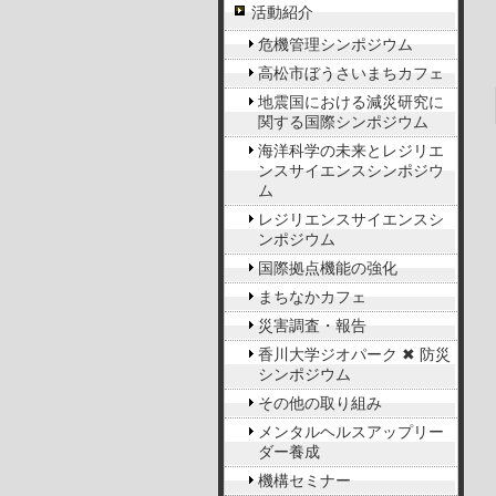
活動紹介
危機管理シンポジウム
高松市ぼうさいまちカフェ
地震国における減災研究に
関する国際シンポジウム
海洋科学の未来とレジリエ
ンスサイエンスシンポジウ
ム
レジリエンスサイエンスシ
ンポジウム
国際拠点機能の強化
まちなかカフェ
災害調査・報告
香川大学ジオパーク ✖ 防災
シンポジウム
その他の取り組み
メンタルヘルスアップリー
ダー養成
機構セミナー