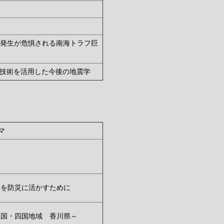
発生が危惧される南海トラフ巨
学技術を活用した今後の地震学
マ
果を防災に活かすために
中国・四国地域 香川県～