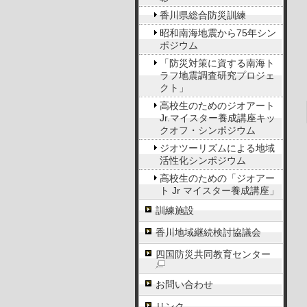
香川県総合防災訓練
昭和南海地震から75年シン
ポジウム
「防災対策に資する南海ト
ラフ地震調査研究プロジェ
クト」
高校生のためのジオアート
Jr.マイスター養成講座キッ
クオフ・シンポジウム
ジオツーリズムによる地域
活性化シンポジウム
高校生のための「ジオアー
ト Jr マイスター養成講座」
訓練施設
香川地域継続検討協議会
四国防災共同教育センター
お問い合わせ
リンク