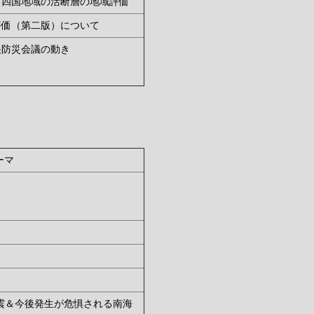
 四国地域の活断層の地域評価
評価（第二版）について
る中央防災会議の動き
ーマ
震＆今後発生が危惧される南海