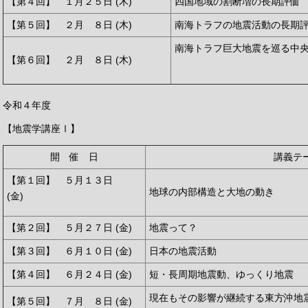
【第４回】 １月２５日 (木)
四国地域の割断増の長期評価
【第５回】 ２月 ８日 (木)
南海トラフの地震活動の長期
南海トラフ巨大地震を巡
【第６回】 ２月 ８日 (木)
令和４年度
【地震学講座Ⅰ】
開 催 日
講義テ
【第１回】 ５月１３日
地球の内部構造と大地の動き
(金)
【第２回】 ５月２７日 (金)
地震って？
【第３回】 ６月１０日 (金)
日本の地震活動
【第４回】 ６月２４日 (金)
短・長周期地震動、ゆっくり地震
現在もその影響が継続する東方沖地
【第５回】 ７月 ８日 (金)