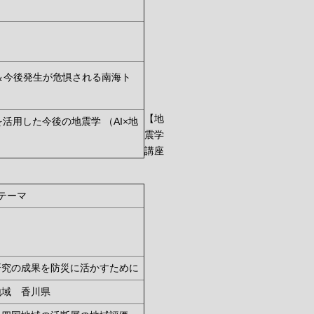
＆今後発生が危惧される南海ト
【地
活用した今後の地震学 （AI×地
震学
講座
テーマ
研究の成果を防災に活かすために
地域 香川県