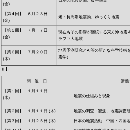
日本の地震活動、被害地震
(金)
【第４回】 ６月２３日
短・長周期地震動、ゆっくり地震
(金)
【第５回】 ７月 ７日
現在もその影響が継続する東方沖地震
(金)
ラフ巨大地震
地震予測研究とAI等の新たな科学技術を
【第６回】 ７月２０日
震学）
(木)
Ⅱ】
開 催 日
講義
【第１回】 １月１１日
地震の仕組みと現象
(木)
【第２回】 １月１１日 (木)
地震の調査・観測、地震調査
【第３回】 １月２５日 (木)
日本の地震活動 中国・四国