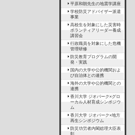
平原和朗先生の地震学講座
学校防災アドバイザー派遣
事業
高校生を対象にした災害時
ボランティアリーダー養成
講習会
行政職員を対象にした危機
管理研修
防災教育プログラムの開
発・実践
国内の大学や公的機関およ
び自治体との連携
海外の大学や公的機関との
連携
香川大学 ジオパーク×グロ
ーカル人材育成シンポジウ
ム
香川大学 ジオパーク×地方
再生シンポジウム
防災功労者内閣総理大臣表
彰