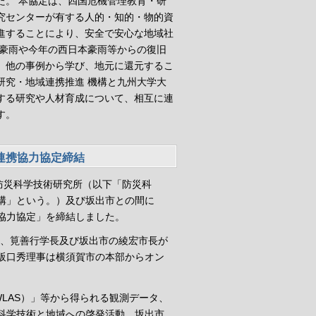
た。 本協定は、四国危機管理教育・研
究センターが有する人的・知的・物的資
進することにより、安全で安心な地域社
部豪雨や今年の西日本豪雨等からの復旧
、他の事例から学び、地元に還元するこ
研究・地域連携推進 機構と九州大学大
する研究や人材育成について、相互に連
す。
連携協力協定締結
防災科学技術研究所（以下「防災科
構」という。）及び坂出市との間に
協力協定」を締結しました。
には、筧善行学長及び坂出市の綾宏市長が
阪口秀理事は横須賀市の本部からオン
LAS）」等から得られる観測データ、
科学技術と地域への啓発活動、坂出市