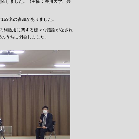
開催しました。（主催：香川大学、共
い、計159名の参加がありました。
タの利活用に関する様々な議論がなされ
況のうちに閉会しました。