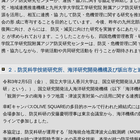
属アジア防災研究センターが、連携・協力に関する協定を締結し まし
究・地域連携推進機構と九州大学大学院工学研究院 附属アジア防災研
源を活用し、相互に連携・協 力して防災・危機管理に関する研究を推
会の形 成に寄与することを目的としています。 今後、昨年の九州北
復興に向け、さらには、 防災・減災に向けた研究を実施するにあたり
と が求められております。こうしたことからも、四国危機管理教育・
学院工学研究院附属アジア防災研究センターは、防災・危機管理に関 
携・協力しながら、学術活動や共同研究活動を 行うことが期待されま
２．防災科学技術研究所、海洋研究開発機構及び坂出市と
令和3年2月5日（金）、国立大学法人香川大学は、国立研究開発法人
研」という。）、国立研究開発法人海洋研究開発機構（以下「海洋機
「観測データの南海トラフ地震・津波災害対策への活用に関する連携
幸町キャンパスOLIVE SQUAREの多目的ホールで行われた締結式
会場参加し、防災科研の安藤慶明理事は東京会議室から、海洋機構の
ラインで参加しました。
本協定は、防災科研が運用する「陸海統合地震津波火山観測網（MOW
海洋機構が持つ津波即時予測とその高度化技術、本学が持つ防災情報