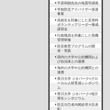
平原和朗先生の地震学講座
学校防災アドバイザー派遣
事業
高校生を対象にした災害時
ボランティアリーダー養成
講習会
行政職員を対象にした危機
管理研修
防災教育プログラムの開
発・実践
国内の大学や公的機関およ
び自治体との連携
海外の大学や公的機関との
連携
香川大学 ジオパーク×グロ
ーカル人材育成シンポジウ
ム
香川大学 ジオパーク×地方
再生シンポジウム
防災功労者内閣総理大臣表
彰