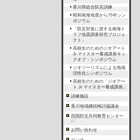
香川県総合防災訓練
昭和南海地震から75年シン
ポジウム
「防災対策に資する南海ト
ラフ地震調査研究プロジェ
クト」
高校生のためのジオアート
Jr.マイスター養成講座キッ
クオフ・シンポジウム
ジオツーリズムによる地域
活性化シンポジウム
高校生のための「ジオアー
ト Jr マイスター養成講座」
訓練施設
香川地域継続検討協議会
四国防災共同教育センター
お問い合わせ
リンク