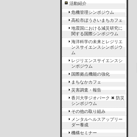
活動紹介
危機管理シンポジウム
高松市ぼうさいまちカフェ
地震国における減災研究に
関する国際シンポジウム
海洋科学の未来とレジリエ
ンスサイエンスシンポジウ
ム
レジリエンスサイエンスシ
ンポジウム
国際拠点機能の強化
まちなかカフェ
災害調査・報告
香川大学ジオパーク ✖ 防災
シンポジウム
その他の取り組み
メンタルヘルスアップリー
ダー養成
機構セミナー