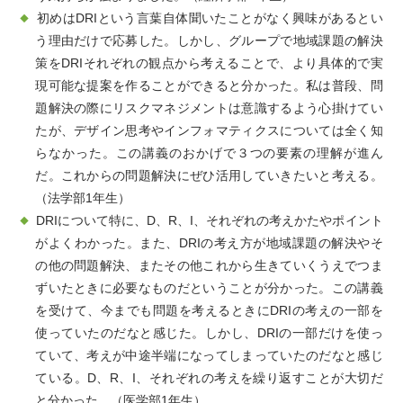
初めはDRIという言葉自体聞いたことがなく興味があるとい
う理由だけで応募した。しかし、グループで地域課題の解決
策をDRIそれぞれの観点から考えることで、より具体的で実
現可能な提案を作ることができると分かった。私は普段、問
題解決の際にリスクマネジメントは意識するよう心掛けてい
たが、デザイン思考やインフォマティクスについては全く知
らなかった。この講義のおかげで３つの要素の理解が進ん
だ。これからの問題解決にぜひ活用していきたいと考える。
（法学部1年生）
DRIについて特に、D、R、I、それぞれの考えかたやポイント
がよくわかった。また、DRIの考え方が地域課題の解決やそ
の他の問題解決、またその他これから生きていくうえでつま
ずいたときに必要なものだということが分かった。この講義
を受けて、今までも問題を考えるときにDRIの考えの一部を
使っていたのだなと感じた。しかし、DRIの一部だけを使っ
ていて、考えが中途半端になってしまっていたのだなと感じ
ている。D、R、I、それぞれの考えを繰り返すことが大切だ
と分かった。（医学部1年生）