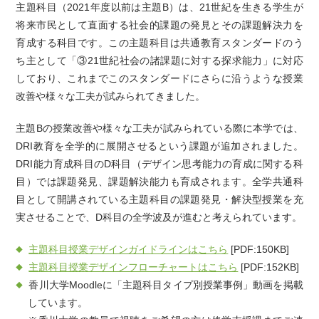
主題科目（2021年度以前は主題B）は、21世紀を生きる学生が
将来市民として直面する社会的課題の発見とその課題解決力を
育成する科目です。この主題科目は共通教育スタンダードのう
ち主として「③21世紀社会の諸課題に対する探求能力」に対応
しており、これまでこのスタンダードにさらに沿うような授業
改善や様々な工夫が試みられてきました。
主題Bの授業改善や様々な工夫が試みられている際に本学では、
DRI教育を全学的に展開させるという課題が追加されました。
DRI能力育成科目のD科目（デザイン思考能力の育成に関する科
目）では課題発見、課題解決能力も育成されます。全学共通科
目として開講されている主題科目の課題発見・解決型授業を充
実させることで、D科目の全学波及が進むと考えられています。
主題科目授業デザインガイドラインはこちら
[PDF:150KB]
主題科目授業デザインフローチャートはこちら
[PDF:152KB]
香川大学Moodleに「主題科目タイプ別授業事例」動画を掲載
しています。