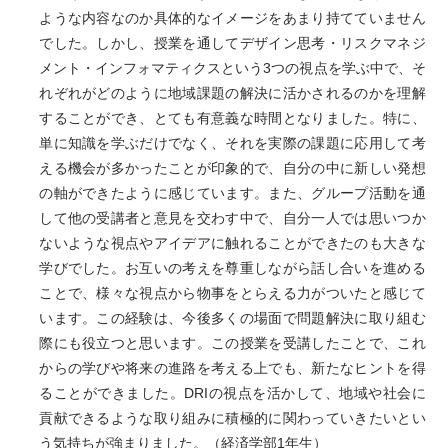
ような内容なのか具体的なイメージをあまり持てていません
でした。しかし、授業を通してデザイン思考・リスクマネジ
メント・インフォマティクスという3つの視点を学ぶ中で、そ
れぞれがどのように地域課題の解決に活かされるのかを理解
することができ、とても有意義な時間となりました。特に、
単に知識を学ぶだけでなく、それを実際の課題に応用して考
える機会が多かったことが印象的で、自分の中に新しい発想
の軸ができたように感じています。また、グループ活動を通
して他の受講者と意見を交わす中で、自分一人では思いつか
ないような視点やアイデアに触れることができたのも大きな
学びでした。お互いの考えを尊重しながら話し合いを進める
ことで、様々な視点から物事をとらえる力がついたと感じて
います。この経験は、今後多くの場面で問題解決に取り組む
際にも役立つと思います。この授業を受講したことで、これ
からの学びや将来の進路を考える上でも、新たなヒントを得
ることができました。DRIの視点を活かして、地域や社会に
貢献できるような取り組みに積極的に関わっていきたいとい
う気持ちが強まりました。（経済学部1年生）