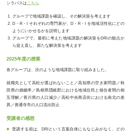
シラバスは
こちら
グループで地域課題を確認し、その解決策を考えます
D・R・I それぞれの専門家が、D・R・I を地域活性化にどの
ようにいかせるかを説明します
グループで、最初に考えた地域課題の解決策をDRIの観点か
ら捉え直し、新たな解決策を考えます
2025年度の授業
各グループは、次のような地域課題に取り組みました。
就職先として高松が選ばれないこと／高知県の空き家問題／秋
田県の婚姻率／島根県隠岐郡における地域住民と移住者間の相
互理解／香川県の人口減少／高松中央商店街における南北の差
異／善通寺市の人口流出防止
受講者の感想
受講する前は、DRIという言葉自体にもなじみがなく、どの