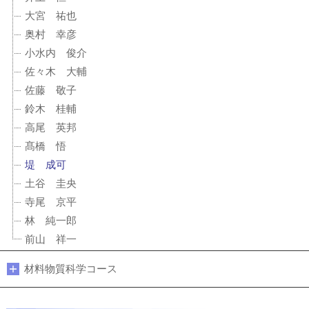
大宮 祐也
奥村 幸彦
小水内 俊介
佐々木 大輔
佐藤 敬子
鈴木 桂輔
高尾 英邦
髙橋 悟
堤 成可
土谷 圭央
寺尾 京平
林 純一郎
前山 祥一
材料物質科学コース