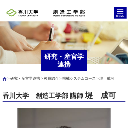
研究・産官学
連携
>
研究・産官学連携
>
教員紹介
>
機械システムコース
> 堤 成可
堤 成可
香川大学 創造工学部 講師