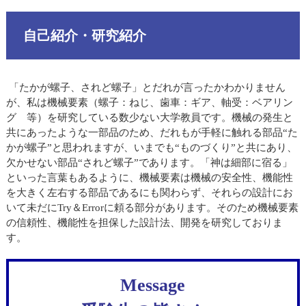
自己紹介・研究紹介
「たかが螺子、されど螺子」とだれが言ったかわかりません
が、私は機械要素（螺子：ねじ、歯車：ギア、軸受：ベアリン
グ 等）を研究している数少ない大学教員です。機械の発生と
共にあったような一部品のため、だれもが手軽に触れる部品“た
かが螺子”と思われますが、いまでも“ものづくり”と共にあり、
欠かせない部品“されど螺子”であります。「神は細部に宿る」
といった言葉もあるように、機械要素は機械の安全性、機能性
を大きく左右する部品であるにも関わらず、それらの設計にお
いて未だにTry＆Errorに頼る部分があります。そのため機械要素
の信頼性、機能性を担保した設計法、開発を研究しておりま
す。
Message