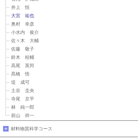
井上 恒
大宮 祐也
奥村 幸彦
小水内 俊介
佐々木 大輔
佐藤 敬子
鈴木 桂輔
高尾 英邦
髙橋 悟
堤 成可
土谷 圭央
寺尾 京平
林 純一郎
前山 祥一
材料物質科学コース