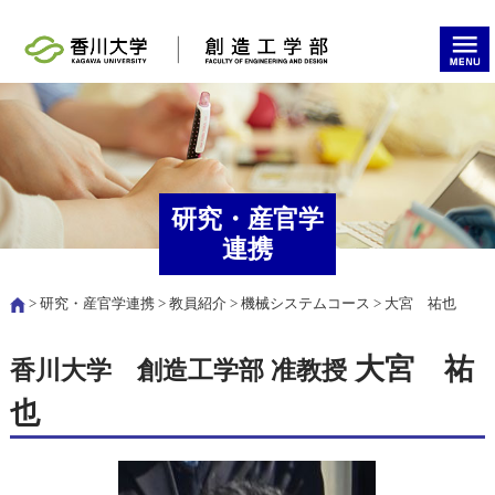
研究・産官学
連携
>
研究・産官学連携
>
教員紹介
>
機械システムコース
> 大宮 祐也
大宮 祐
香川大学 創造工学部 准教授
也