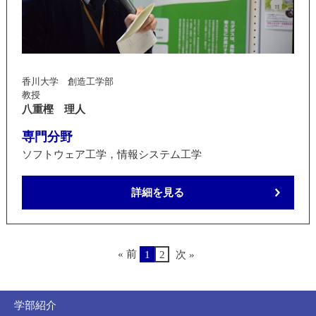
香川大学 創造工学部
教授
八重樫 理人
専門分野
ソフトウェア工学，情報システム工学
詳細を見る
« 前
1
2
次 »
学部紹介