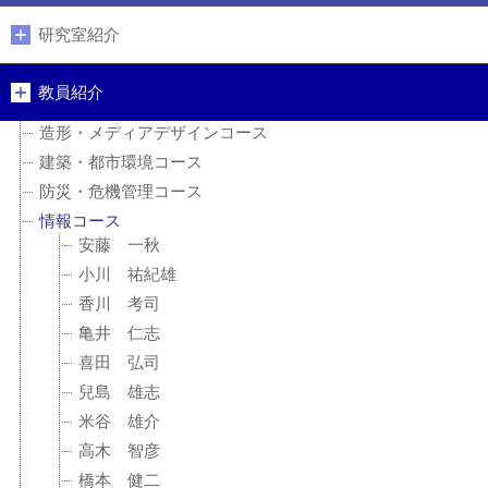
研究室紹介
教員紹介
造形・メディアデザインコース
建築・都市環境コース
防災・危機管理コース
情報コース
安藤 一秋
小川 祐紀雄
香川 考司
亀井 仁志
喜田 弘司
兒島 雄志
米谷 雄介
高木 智彦
橋本 健二