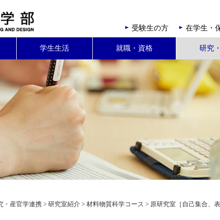
受験生の方
在学生・
学生生活
就職・資格
研究
究・産官学連携
>
研究室紹介
>
材料物質科学コース
> 原研究室［自己集合、