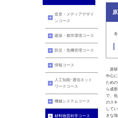
原
造形・メディアデザイ
ンコース
建築・都市環境コース
防災・危機管理コース
情報コース
原研
中心に
人工知能･通信ネット
ための
ワークコース
ら成形
で、化
機械システムコース
のスキ
してい
きな強
材料物質科学コース