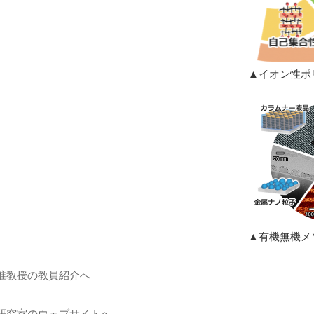
▲イオン性ポ
▲有機無機メ
准教授の教員紹介へ