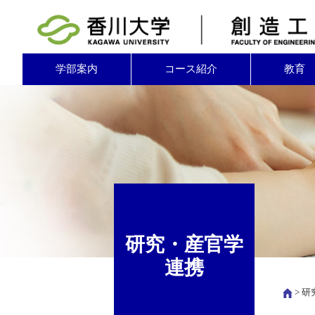
学部案内
コース紹介
教育
研究・産官学
連携
>
研