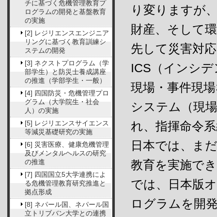
チに基づく危機管理教育プ
り変りますが
ログラムの開発と基盤教育
の実施
財産、そして
[2] レジリエンスエンジニア
リングに基づく教育訓練シ
先して災害対
ステムの開発
[3] ネクストプログラム（学
ICS（インシ
部学生）と防災士養成講座
の推進（学部学生・一般）
現場・事件現
[4] 四国防災・危機管理プロ
グラム（大学院生・社会
システム（現
人）の実施
[5] レジリエンスサイエンス
れ、指揮命令系
等減災基礎研究の実施
日本では、ま
[6] 災害医療、健康危機管理
及びメンタルヘルスの研究
の推進
教育を実施で
[7] 四国国立5大学連携によ
では、日本版
る危機管理教育研究推進と
拠点形成
ログラムを開
[8] ネパール国、ネパール国
立トリブバン大学との連携