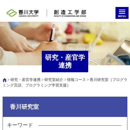
研究・産官学
連携
>
研究・産官学連携
>
研究室紹介
>
情報コース
> 香川研究室［プログラ
ミング言語、プログラミング学習支援］
香川研究室
キーワード