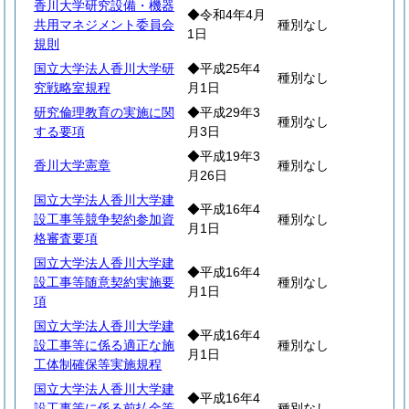
香川大学研究設備・機器
◆令和4年4月
共用マネジメント委員会
種別なし
1日
規則
国立大学法人香川大学研
◆平成25年4
種別なし
究戦略室規程
月1日
研究倫理教育の実施に関
◆平成29年3
種別なし
する要項
月3日
◆平成19年3
香川大学憲章
種別なし
月26日
国立大学法人香川大学建
◆平成16年4
設工事等競争契約参加資
種別なし
月1日
格審査要項
国立大学法人香川大学建
◆平成16年4
設工事等随意契約実施要
種別なし
月1日
項
国立大学法人香川大学建
◆平成16年4
設工事等に係る適正な施
種別なし
月1日
工体制確保等実施規程
国立大学法人香川大学建
◆平成16年4
設工事等に係る前払金等
種別なし