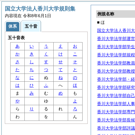
国立大学法人香川大学規則集
例規名称
内容現在 令和8年6月1日
■ ほ
体系
五十音
国立大学法人香川大
五十音表
香川大学法学部運営
あ
い
う
え
お
香川大学法学部学生
か
き
く
け
こ
香川大学法学部規程
さ
し
す
せ
そ
香川大学法学部教員
た
ち
つ
て
と
香川大学法学部教授
な
に
ぬ
ね
の
香川大学法学部・経
は
ひ
ふ
へ
ほ
香川大学法学部研究
ま
み
む
め
も
香川大学法学部自己
や
ゆ
よ
香川大学法学部人事
ら
り
る
れ
ろ
香川大学法学部専門
わ
を
ん
香川大学法学部長候
香川大学法学部評議