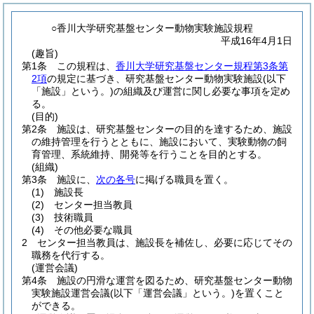
○香川大学研究基盤センター動物実験施設規程
平成16年4月1日
(趣旨)
第1条
この規程は、
香川大学研究基盤センター規程第3条第
2項
の規定に基づき、研究基盤センター動物実験施設
(以下
「施設」という。)
の組織及び運営に関し必要な事項を定め
る。
(目的)
第2条
施設は、研究基盤センターの目的を達するため、施設
の維持管理を行うとともに、施設において、実験動物の飼
育管理、系統維持、開発等を行うことを目的とする。
(組織)
第3条
施設に、
次の各号
に掲げる職員を置く。
(1)
施設長
(2)
センター担当教員
(3)
技術職員
(4)
その他必要な職員
2
センター担当教員は、施設長を補佐し、必要に応じてその
職務を代行する。
(運営会議)
第4条
施設の円滑な運営を図るため、研究基盤センター動物
実験施設運営会議
(以下「運営会議」という。)
を置くこと
ができる。