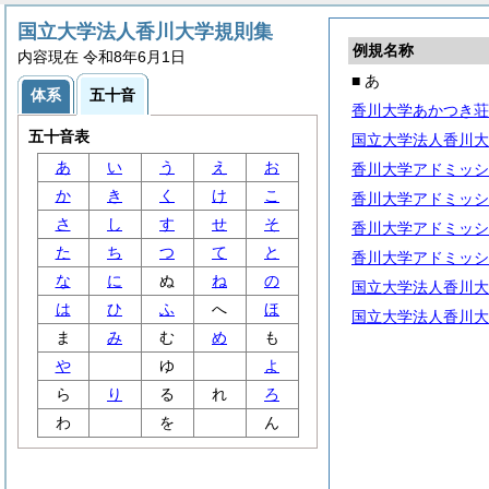
国立大学法人香川大学規則集
例規名称
内容現在 令和8年6月1日
■ あ
体系
五十音
香川大学あかつき荘
五十音表
国立大学法人香川大
あ
い
う
え
お
香川大学アドミッシ
か
き
く
け
こ
香川大学アドミッシ
さ
し
す
せ
そ
香川大学アドミッシ
た
ち
つ
て
と
香川大学アドミッシ
な
に
ぬ
ね
の
国立大学法人香川大
は
ひ
ふ
へ
ほ
国立大学法人香川大
ま
み
む
め
も
や
ゆ
よ
ら
り
る
れ
ろ
わ
を
ん