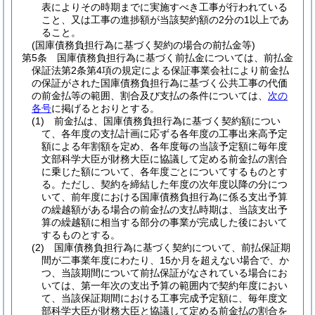
表によりその時期までに実施すべき工事が行われている
こと、又は工事の進捗額が当該契約額の2分の1以上であ
ること。
(国庫債務負担行為に基づく契約の場合の前払金等)
第5条
国庫債務負担行為に基づく前払金については、前払金
保証法第2条第4項の規定による保証事業会社により前金払
の保証がされた国庫債務負担行為に基づく公共工事の代価
の前金払等の範囲、割合及び支払の条件については、
次の
各号
に掲げるとおりとする。
(1)
前金払は、国庫債務負担行為に基づく契約額につい
て、各年度の支払計画に応ずる各年度の工事出来高予定
額による年割額を定め、各年度毎の当該予定額に毎年度
文部科学大臣が財務大臣に協議して定める前金払の割合
に乗じた額について、各年度ごとについてするものとす
る。
ただし、契約を締結した年度の次年度以降の分につ
いて、前年度における国庫債務負担行為に係る支出予算
の繰越額がある場合の前金払の支払時期は、当該支出予
算の繰越額に相当する部分の事業が完成した後において
するものとする。
(2)
国庫債務負担行為に基づく契約について、前払保証期
間が二事業年度にわたり、15か月を超えない場合で、か
つ、当該期間について前払保証がなされている場合にお
いては、第一年次の支出予算の範囲内で契約年度におい
て、当該保証期間における工事完成予定額に、毎年度文
部科学大臣が財務大臣と協議して定める前金払の割合を