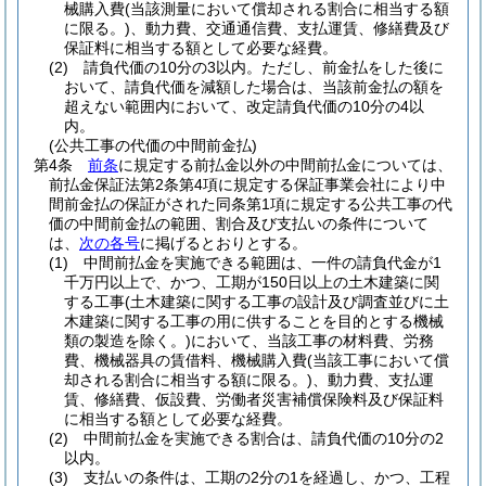
械購入費
(当該測量において償却される割合に相当する額
に限る。)
、動力費、交通通信費、支払運賃、修繕費及び
保証料に相当する額として必要な経費。
(2)
請負代価の10分の3以内。
ただし、前金払をした後に
おいて、請負代価を減額した場合は、当該前金払の額を
超えない範囲内において、改定請負代価の10分の4以
内。
(公共工事の代価の中間前金払)
第4条
前条
に規定する前払金以外の中間前払金については、
前払金保証法第2条第4項に規定する保証事業会社により中
間前金払の保証がされた同条第1項に規定する公共工事の代
価の中間前金払の範囲、割合及び支払いの条件について
は、
次の各号
に掲げるとおりとする。
(1)
中間前払金を実施できる範囲は、一件の請負代金が1
千万円以上で、かつ、工期が150日以上の土木建築に関
する工事
(土木建築に関する工事の設計及び調査並びに土
木建築に関する工事の用に供することを目的とする機械
類の製造を除く。)
において、当該工事の材料費、労務
費、機械器具の賃借料、機械購入費
(当該工事において償
却される割合に相当する額に限る。)
、動力費、支払運
賃、修繕費、仮設費、労働者災害補償保険料及び保証料
に相当する額として必要な経費。
(2)
中間前払金を実施できる割合は、請負代価の10分の2
以内。
(3)
支払いの条件は、工期の2分の1を経過し、かつ、工程