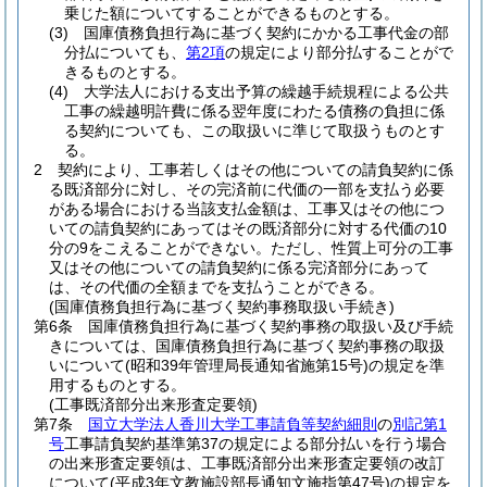
乗じた額についてすることができるものとする。
(3)
国庫債務負担行為に基づく契約にかかる工事代金の部
分払についても、
第2項
の規定により部分払することがで
きるものとする。
(4)
大学法人における支出予算の繰越手続規程による公共
工事の繰越明許費に係る翌年度にわたる債務の負担に係
る契約についても、この取扱いに準じて取扱うものとす
る。
2
契約により、工事若しくはその他についての請負契約に係
る既済部分に対し、その完済前に代価の一部を支払う必要
がある場合における当該支払金額は、工事又はその他につ
いての請負契約にあってはその既済部分に対する代価の10
分の9をこえることができない。
ただし、性質上可分の工事
又はその他についての請負契約に係る完済部分にあって
は、その代価の全額までを支払うことができる。
(国庫債務負担行為に基づく契約事務取扱い手続き)
第6条
国庫債務負担行為に基づく契約事務の取扱い及び手続
きについては、国庫債務負担行為に基づく契約事務の取扱
いについて
(昭和39年管理局長通知省施第15号)
の規定を準
用するものとする。
(工事既済部分出来形査定要領)
第7条
国立大学法人香川大学工事請負等契約細則
の
別記第1
号
工事請負契約基準第37の規定による部分払いを行う場合
の出来形査定要領は、工事既済部分出来形査定要領の改訂
について
(平成3年文教施設部長通知文施指第47号)
の規定を