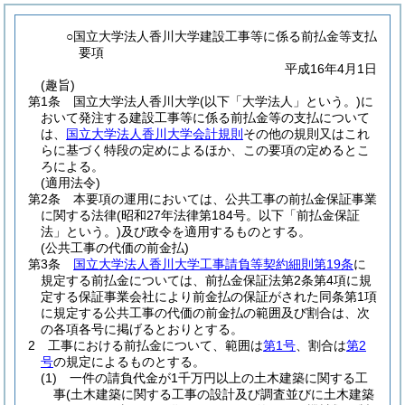
○国立大学法人香川大学建設工事等に係る前払金等支払
要項
平成16年4月1日
(趣旨)
第1条
国立大学法人香川大学
(以下「大学法人」という。)
に
おいて発注する建設工事等に係る前払金等の支払について
は、
国立大学法人香川大学会計規則
その他の規則又はこれ
らに基づく特段の定めによるほか、この要項の定めるとこ
ろによる。
(適用法令)
第2条
本要項の運用においては、公共工事の前払金保証事業
に関する法律
(昭和27年法律第184号。以下「前払金保証
法」という。)
及び政令を適用するものとする。
(公共工事の代価の前金払)
第3条
国立大学法人香川大学工事請負等契約細則第19条
に
規定する前払金については、前払金保証法第2条第4項に規
定する保証事業会社により前金払の保証がされた同条第1項
に規定する公共工事の代価の前金払の範囲及び割合は、次
の各項各号に掲げるとおりとする。
2
工事における前払金について、範囲は
第1号
、割合は
第2
号
の規定によるものとする。
(1)
一件の請負代金が1千万円以上の土木建築に関する工
事
(土木建築に関する工事の設計及び調査並びに土木建築