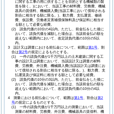
に関する工事の用に供することを目的とする機械類の製
造を除く。)
において、当該工事の材料費、労務費、機械
器具の賃借料、機械購入費
(当該工事において償却される
割合に相当する額に限る。)
、動力費、支払運賃、修繕
費、仮設費、労働者災害補償保険料及び保証料に相当す
る額として必要な経費。
(2)
請負代価の10分の4以内。
ただし、前金払をした後に
おいて、請負代価を減額した場合は、当該前金払の額を
超えない範囲内において、改定請負代価の10分の5以
内。
3
設計又は調査における前払金について、範囲は
第1号
、割
合は
第2号
の規定によるものとする。
(1)
一件の請負代価が1千万円以上の土木建築に関する工
事の設計又は調査において、当該設計又は調査の材料
費、労務費、外注費、機械購入費
(当該設計又は調査にお
いて償却される割合に相当する額に限る。)
、動力費、支
払運賃及び保証料に相当する額として必要な経費。
(2)
請負代価の10分の3以内。
ただし、前金払をした後に
おいて、請負代価を減額した場合は、当該前金払の額を
超えない範囲内において、改定請負代価の10分の4以
内。
4
測量における前払金について、範囲は
第1号
、割合は
第2
号
の規定によるものとする。
(1)
一件の請負代価が1千万円以上の測量において、当該
測量の材料費、労務費、外注費、機械器具の賃借料、機