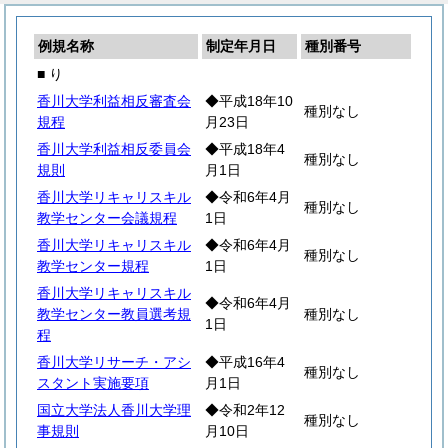
例規名称
制定年月日
種別番号
■ り
香川大学利益相反審査会
◆平成18年10
種別なし
規程
月23日
香川大学利益相反委員会
◆平成18年4
種別なし
規則
月1日
香川大学リキャリスキル
◆令和6年4月
種別なし
教学センター会議規程
1日
香川大学リキャリスキル
◆令和6年4月
種別なし
教学センター規程
1日
香川大学リキャリスキル
◆令和6年4月
教学センター教員選考規
種別なし
1日
程
香川大学リサーチ・アシ
◆平成16年4
種別なし
スタント実施要項
月1日
国立大学法人香川大学理
◆令和2年12
種別なし
事規則
月10日