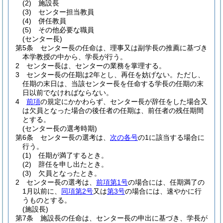
(2)
施設長
(3)
センター担当教員
(4)
併任教員
(5)
その他必要な職員
(センター長)
第5条
センター長の任命は、理事又は副学長の推薦に基づき
本学教授の中から、学長が行う。
2
センター長は、センターの業務を掌理する。
3
センター長の任期は2年とし、再任を妨げない。
ただし、
任期の末日は、当該センター長を任命する学長の任期の末
日以前でなければならない。
4
前項
の規定にかかわらず、センター長が辞任をした場合又
は欠員となった場合の後任者の任期は、前任者の残任期間
とする。
(センター長の選考時期)
第6条
センター長の選考は、
次の各号
の1に該当する場合に
行う。
(1)
任期が満了するとき。
(2)
辞任を申し出たとき。
(3)
欠員となったとき。
2
センター長の選考は、
前項第1号
の場合には、任期満了の
1月以前に、
同項第2号
又は
第3号
の場合には、速やかに行
うものとする。
(施設長)
第7条
施設長の任命は、センター長の申出に基づき、学長が