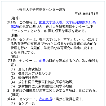
○香川大学研究基盤センター規程
平成19年4月1日
(趣旨)
第1条
この規程は、
国立大学法人香川大学組織規則第18条
第2項
の規定に基づき、香川大学研究基盤センター
(以下
「センター」という。)
に関し必要な事項を定める。
(目的)
第2条
センターは、香川大学
(以下「本学」という。)
におけ
る教育研究の支援及びそれらに必要な施設設備の総合的な
管理を行い、先端的、学術的な教育研究の推進に資するこ
とを目的とする。
(施設)
第3条
センターに、
前条
の目的を達成するため、次の施設を
置く。
(1)
遺伝子実験施設
(2)
機器共用デジタルラボ
(3)
動物実験施設
(4)
放射性同位元素実験施設
(医学部地区)
(5)
放射性同位元素実験施設
(農学部地区)
2
各施設の組織及び運営に関し必要な事項は、別に定める。
(組織)
第4条
センターに、
次の各号
に掲げる職員を置く。
(1)
センター長