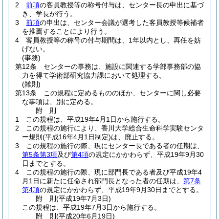
2
前項
の客員教授等の称号付与は、センター長の申出に基づ
き、学長が行う。
3
前項
の申出は、センター会議が選考した客員教授等候補者
を推薦することにより行う。
4
客員教授等の称号の付与期間は、1年以内とし、再任を妨
げない。
(事務)
第12条
センターの事務は、施設に関連する学部事務部の協
力を得て学術部研究協力課において処理する。
(雑則)
第13条
この規程に定めるもののほか、センターに関し必要
な事項は、別に定める。
附
則
1
この規程は、平成19年4月1日から施行する。
2
この規程の施行により、香川大学総合生命科学実験センタ
ー規則
(平成16年4月1日制定)
は、廃止する。
3
この規程の施行の際、現にセンター長である者の任期は、
第5条第3項
及び
第4項
の規定にかかわらず、平成19年9月30
日までとする。
4
この規程の施行の際、現に部門長である者及び平成19年4
月1日に新たに任命され部門長となった者の任期は、
第7条
第4項
の規定にかかわらず、平成19年9月30日までとする。
附
則
(平成19年7月3日
)
この規程は、平成19年7月3日から施行する。
附
則
(平成20年6月19日
)