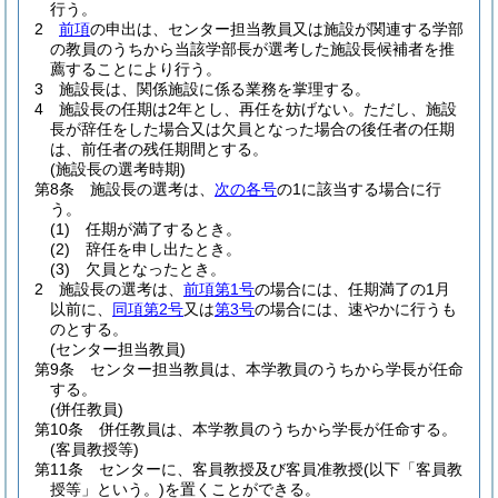
行う。
2
前項
の申出は、センター担当教員又は施設が関連する学部
の教員のうちから当該学部長が選考した施設長候補者を推
薦することにより行う。
3
施設長は、関係施設に係る業務を掌理する。
4
施設長の任期は2年とし、再任を妨げない。
ただし、施設
長が辞任をした場合又は欠員となった場合の後任者の任期
は、前任者の残任期間とする。
(施設長の選考時期)
第8条
施設長の選考は、
次の各号
の1に該当する場合に行
う。
(1)
任期が満了するとき。
(2)
辞任を申し出たとき。
(3)
欠員となったとき。
2
施設長の選考は、
前項第1号
の場合には、任期満了の1月
以前に、
同項第2号
又は
第3号
の場合には、速やかに行うも
のとする。
(センター担当教員)
第9条
センター担当教員は、本学教員のうちから学長が任命
する。
(併任教員)
第10条
併任教員は、本学教員のうちから学長が任命する。
(客員教授等)
第11条
センターに、客員教授及び客員准教授
(以下「客員教
授等」という。)
を置くことができる。