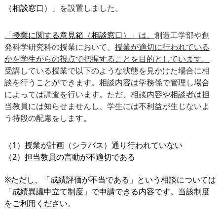
（相談窓口）
」を設置しました。
授業に関する
意見箱（相談窓口）
「
」は、
創造工学部や創
発科学研究科の授業において、
授業が適切に行われている
かを
学生からの視点で
把握することを目的としています。
受講している授業で以下のような状態を見かけた場合に相
談を行うことができます。
相談内容は学務係で管理し場合
によっては調査を行います。ただ、相談内容や相談者は担
当教員には知らせませんし、学生には不利益が生じないよ
う特段の配慮をします。
（1）授業が計画（シラバス）通り行われていない
（2）
担当教員の言動が不適切である
※ただし、「成績評価が不当である」という相談については
「成績異議申立て制度」で申請できる内容です。当該制度
をご利用ください。