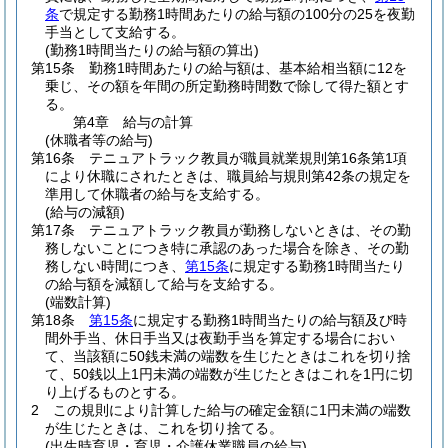
条
で規定する勤務1時間あたりの給与額の100分の25を夜勤
手当として支給する。
(勤務1時間当たりの給与額の算出)
第15条
勤務1時間あたりの給与額は、基本給相当額に12を
乗じ、その額を年間の所定勤務時間数で除して得た額とす
る。
第4章
給与の計算
(休職者等の給与)
第16条
テニュアトラック教員が職員就業規則第16条第1項
により休職にされたときは、職員給与規則第42条の規定を
準用して休職者の給与を支給する。
(給与の減額)
第17条
テニュアトラック教員が勤務しないときは、その勤
務しないことにつき特に承認のあった場合を除き、その勤
務しない時間につき、
第15条
に規定する勤務1時間当たり
の給与額を減額して給与を支給する。
(端数計算)
第18条
第15条
に規定する勤務1時間当たりの給与額及び時
間外手当、休日手当又は夜勤手当を算定する場合におい
て、当該額に50銭未満の端数を生じたときはこれを切り捨
て、50銭以上1円未満の端数が生じたときはこれを1円に切
り上げるものとする。
2
この規則により計算した給与の確定金額に1円未満の端数
が生じたときは、これを切り捨てる。
(出生時育児・育児・介護休業職員の給与)