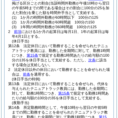
掲げる区分ごとの割合
(当該時間外勤務が午後10時から翌日
の午前5時までの間である場合はその割合に100分の25を加
えた割合)
を乗じた額を時間外手当として支給する。
(1)
1か月の時間外勤務が60時間以下 100分の125
(2)
1か月の時間外勤務が60時間超 100分の150
(3)
1年間の時間外勤務が360時間超 100分の125
2
前項
における1か月の起算日は毎月1日、1年の起算日は毎
年4月1日とする。
(休日手当)
第12条
法定休日において勤務することを命ぜられたテニュ
アトラック教員には、勤務した全期間に対して、勤務1時間
につき、
第15条
で規定する勤務1時間あたりの給与額の100
分の135を休日手当として支給する。
ただし、
次条
に該当
する場合は支給しない。
2
法定休日以外の休日において勤務することを命ぜられた場
合は、
前条
を適用する。
(休日手当の特例)
第13条
法定休日において勤務することを命ぜられ、代休を
与えられたテニュアトラック教員には、勤務した全期間に
対して、勤務1時間につき、
第15条
で規定する勤務1時間あ
たりの給与額の100分の35を休日手当として支給する。
(夜勤手当)
第14条
所定勤務時間として、午後10時から翌日の午前5時
までの間に勤務することを命ぜられたテニュアトラック教
員には、勤務した全期間に対して勤務1時間につき、
第15