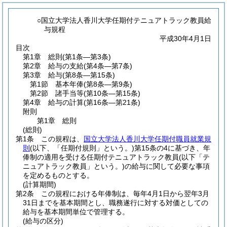
○国立大学法人香川大学任期付テニュアトラック教員給
与規程
平成30年4月1日
目次
第1章
総則
(第1条―第3条)
第2章
給与の支給
(第4条―第7条)
第3章
給与
(第8条―第15条)
第1節
基本年俸
(第8条―第9条)
第2節
諸手当等
(第10条―第15条)
第4章
給与の計算
(第16条―第21条)
附則
第1章
総則
(総則)
第1条
この規程は、
国立大学法人香川大学任期付職員就業規
則
(以下、「任期付規則」という。)
第15条の4に基づき、年
俸制の適用を受ける任期付テニュアトラック教員
(以下「テ
ニュアトラック教員」という。)
の給与に関して必要な事項
を定めるものとする。
(計算期間)
第2条
この規程における年俸制は、毎年4月1日から翌年3月
31日までを基本期間とし、職務遂行に対する対価としての
給与を基本期間単位で管理する。
(給与の区分)