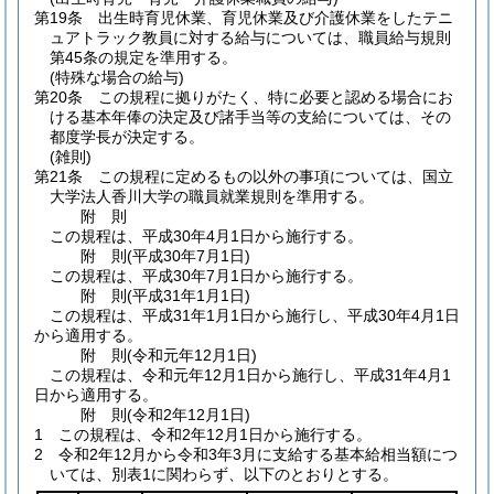
第19条
出生時育児休業、育児休業及び介護休業をしたテニ
ュアトラック教員に対する給与については、職員給与規則
第45条の規定を準用する。
(特殊な場合の給与)
第20条
この規程に拠りがたく、特に必要と認める場合にお
ける基本年俸の決定及び諸手当等の支給については、その
都度学長が決定する。
(雑則)
第21条
この規程に定めるもの以外の事項については、国立
大学法人香川大学の職員就業規則を準用する。
附
則
この規程は、平成30年4月1日から施行する。
附
則
(平成30年7月1日
)
この規程は、平成30年7月1日から施行する。
附
則
(平成31年1月1日
)
この規程は、平成31年1月1日から施行し、平成30年4月1日
から適用する。
附
則
(令和元年12月1日
)
この規程は、令和元年12月1日から施行し、平成31年4月1
日から適用する。
附
則
(令和2年12月1日
)
1
この規程は、令和2年12月1日から施行する。
2
令和2年12月から令和3年3月に支給する基本給相当額につ
いては、別表1に関わらず、以下のとおりとする。