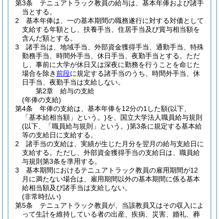
第3条
テニュアトラック教員の給与は、基本年俸および諸手
当とする。
2
基本年俸は、一の基本期間の職務遂行に対する対価として
支給する年額とし、扶養手当、住居手当及び賞与相当額を
含んだ額とする。
3
諸手当は、地域手当、外部資金獲得手当、通勤手当、特殊
勤務手当、時間外手当、休日手当、夜勤手当とする。
ただ
し、事前に大学が休日又は深夜に勤務を行うことを命じた
場合を除き
前段
に規定する諸手当のうち、時間外手当、休
日手当、夜勤手当は支給しない。
第2章
給与の支給
(年俸の支給)
第4条
年俸の支給は、基本年俸を12分の1した額
(以下、
「基本給相当額」という。)
を、国立大学法人職員給与規則
(以下、「職員給与規則」という。)
第3条に規定する基本給
等の支給日に支給する。
2
諸手当の支給は、実績が生じた月分を翌月の給与支給日に
支給する。
ただし、外部資金獲得手当の支給日は、職員給
与規則第3条を準用する。
3
基本期間におけるテニュアトラック教員の雇用期間が12
月に満たない場合は、雇用期間以外の基本期間に係る基本
給相当額及び諸手当は支給しない。
(非常時払い)
第5条
テニュアトラック教員が、当該教員又はその収入によ
って生計を維持している者の出産、疾病、災害、婚礼、葬