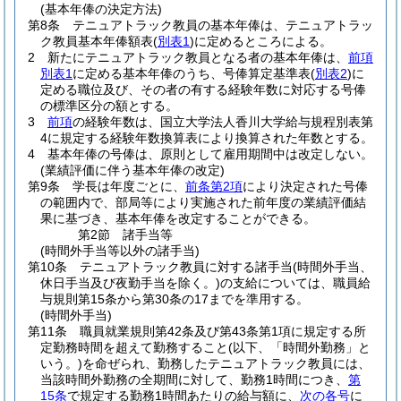
(基本年俸の決定方法)
第8条
テニュアトラック教員の基本年俸は、テニュアトラッ
ク教員基本年俸額表
(
別表1
)
に定めるところによる。
2
新たにテニュアトラック教員となる者の基本年俸は、
前項
別表1
に定める基本年俸のうち、号俸算定基準表
(
別表2
)
に
定める職位及び、その者の有する経験年数に対応する号俸
の標準区分の額とする。
3
前項
の経験年数は、国立大学法人香川大学給与規程別表第
4に規定する経験年数換算表により換算された年数とする。
4
基本年俸の号俸は、原則として雇用期間中は改定しない。
(業績評価に伴う基本年俸の改定)
第9条
学長は年度ごとに、
前条第2項
により決定された号俸
の範囲内で、部局等により実施された前年度の業績評価結
果に基づき、基本年俸を改定することができる。
第2節
諸手当等
(時間外手当等以外の諸手当)
第10条
テニュアトラック教員に対する諸手当
(時間外手当、
休日手当及び夜勤手当を除く。)
の支給については、職員給
与規則第15条から第30条の17までを準用する。
(時間外手当)
第11条
職員就業規則第42条及び第43条第1項に規定する所
定勤務時間を超えて勤務すること
(以下、「時間外勤務」と
いう。)
を命ぜられ、勤務したテニュアトラック教員には、
当該時間外勤務の全期間に対して、勤務1時間につき、
第
15条
で規定する勤務1時間あたりの給与額に、
次の各号
に