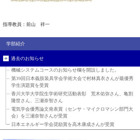
指導教員：前山 祥一
学部紹介
過去のお知らせ
機械システムコースのお知らせ欄を開設しました。
第39回日本義肢装具学会学術大会で村林真衣さんが最優秀
学生演題賞を受賞
香川大学大学院生学術研究活動表彰 荒木佑弥さん、亀割
隆世さん、三瀬奈智さん
電気学会優秀論文発表賞（センサ・マイクロマシン部門大
会）を三瀬奈智さんが受賞
日本エネルギー学会奨励賞を高木康成さんが受賞