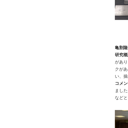
亀割隆
研究概
があり
クがあ
い、操
コメン
ました
などと