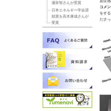
血症感
瀬奈智さんが受賞
コメン
日本エネルギー学会奨
をする
励賞を高木康成さんが
ださっ
受賞