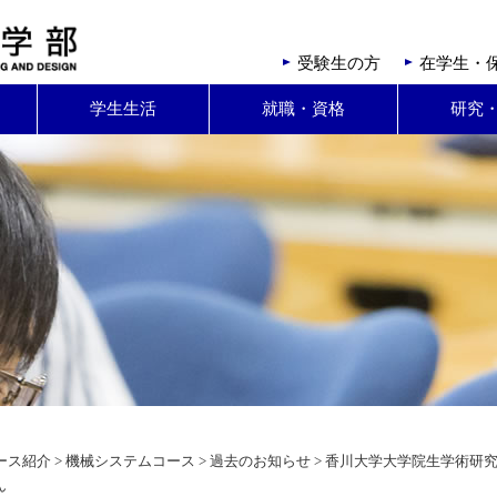
受験生の方
在学生・
学生生活
就職・資格
研究
ース紹介
>
機械システムコース
>
過去のお知らせ
> 香川大学大学院生学術研
ん