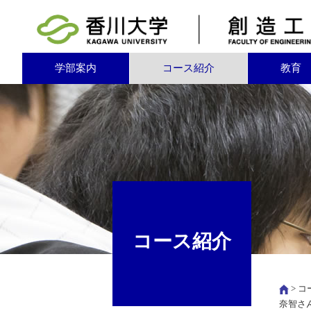
学部案内
コース紹介
教育
コース紹介
>
コ
奈智さ