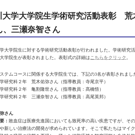
川大学大学院生学術研究活動表彰 荒
ん、三瀬奈智さん
学大学院生に対する学術研究活動表彰が行われました。学術研究
大学院生が表彰されました。表彰式の詳細は
こちらをクリック
。
ステムコースに関係する大学院生では、下記の3名が表彰されまし
学研究科２年 荒木佑弥さん（指導教員：寺尾京平）
学研究科２年 亀割隆世さん（指導教員：髙橋悟）
学研究科２年 三瀬奈智さん（指導教員：高尾英邦）
弥さん
要：
敗血症は医療先進国においても致死率の高い疾患ですが、そ
や新しい治療法の開発が求められています。そこで私たちはマイ