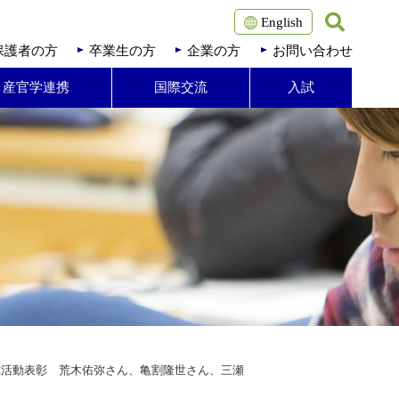
English
保護者の方
卒業生の方
企業の方
お問い合わせ
・産官学連携
国際交流
入試
究活動表彰 荒木佑弥さん、亀割隆世さん、三瀬