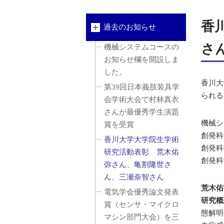
香
過去のお知らせ
さ
機械システムコースの
お知らせ欄を開設しま
した。
香川大
第39回日本義肢装具学
られる
会学術大会で村林真衣
さんが最優秀学生演題
機械シ
賞を受賞
創発科
香川大学大学院生学術
創発科
研究活動表彰 荒木佑
創発科
弥さん、亀割隆世さ
ん、三瀬奈智さん
荒木佑
電気学会優秀論文発表
研究概
賞（センサ・マイクロ
態解明
マシン部門大会）を三