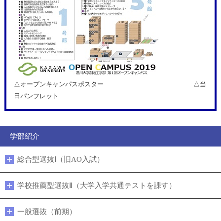
△オープンキャンパスポスター △当
日パンフレット
学部紹介
総合型選抜Ⅰ（旧AO入試）
学校推薦型選抜Ⅱ（大学入学共通テストを課す）
一般選抜（前期）