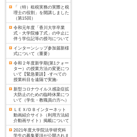
「（特）租税実務の実際と税
理士の役割」を開講しました
（第15回）
令和元年度「香川大学卒業
式・大学院修了式」の中止に
伴う学位記等の授与について
インターンシップ参加届新様
式について（重要）
令和２年度新学期(第1クォー
ター）の授業方法の変更につ
いて【緊急要請】-すべての
授業科目を遠隔で実施-
新型コロナウイルス感染症拡
大防止のための臨時休業につ
いて（学生・教職員の方へ）
ＬＥＸ/ＤＢインターネット
動画紹介サイト（利用方法紹
介動画サイト）掲載について
2021年度大学院法学研究科
学生の募集要項が公開されま