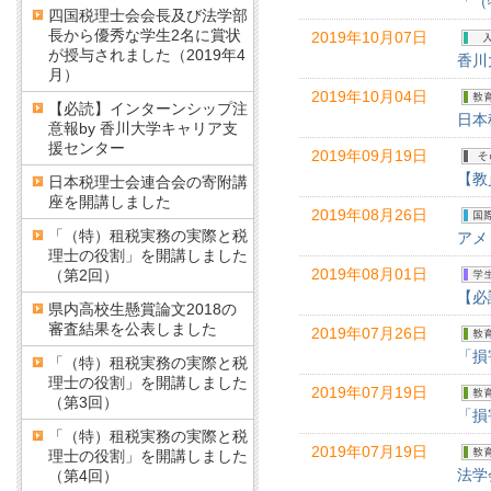
「（
四国税理士会会長及び法学部
長から優秀な学生2名に賞状
2019年10月07日
が授与されました（2019年4
香川
月）
2019年10月04日
【必読】インターンシップ注
日本
意報by 香川大学キャリア支
援センター
2019年09月19日
【教
日本税理士会連合会の寄附講
座を開講しました
2019年08月26日
「（特）租税実務の実際と税
アメ
理士の役割」を開講しました
2019年08月01日
（第2回）
【必
県内高校生懸賞論文2018の
審査結果を公表しました
2019年07月26日
「損
「（特）租税実務の実際と税
理士の役割」を開講しました
2019年07月19日
（第3回）
「損
「（特）租税実務の実際と税
2019年07月19日
理士の役割」を開講しました
法学
（第4回）