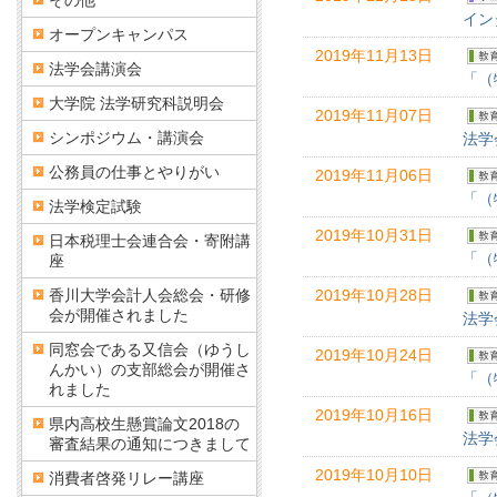
その他
イン
オープンキャンパス
2019年11月13日
法学会講演会
「（
大学院 法学研究科説明会
2019年11月07日
シンポジウム・講演会
法学
公務員の仕事とやりがい
2019年11月06日
「（
法学検定試験
2019年10月31日
日本税理士会連合会・寄附講
「（
座
香川大学会計人会総会・研修
2019年10月28日
会が開催されました
法学
同窓会である又信会（ゆうし
2019年10月24日
んかい）の支部総会が開催さ
「（
れました
2019年10月16日
県内高校生懸賞論文2018の
法学
審査結果の通知につきまして
2019年10月10日
消費者啓発リレー講座