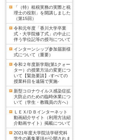
「（特）租税実務の実際と税
理士の役割」を開講しました
（第15回）
令和元年度「香川大学卒業
式・大学院修了式」の中止に
伴う学位記等の授与について
インターンシップ参加届新様
式について（重要）
令和２年度新学期(第1クォー
ター）の授業方法の変更につ
いて【緊急要請】-すべての
授業科目を遠隔で実施-
新型コロナウイルス感染症拡
大防止のための臨時休業につ
いて（学生・教職員の方へ）
ＬＥＸ/ＤＢインターネット
動画紹介サイト（利用方法紹
介動画サイト）掲載について
2021年度大学院法学研究科
学生の募集要項が公開されま