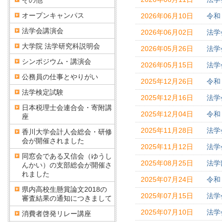
その他
オープンキャンパス
2026年06月10日
令和
法学会講演会
2026年06月02日
法学
大学院 法学研究科説明会
2026年05月26日
法学
シンポジウム・講演会
2026年05月15日
法学
公務員の仕事とやりがい
2025年12月26日
令和
法学検定試験
2025年12月16日
法学
日本税理士会連合会・寄附講
2025年12月04日
令和
座
2025年11月28日
法学
香川大学会計人会総会・研修
会が開催されました
2025年11月12日
法学
同窓会である又信会（ゆうし
2025年08月25日
法学
んかい）の支部総会が開催さ
れました
2025年07月24日
令和
県内高校生懸賞論文2018の
2025年07月15日
法学
審査結果の通知につきまして
2025年07月10日
法学
消費者啓発リレー講座