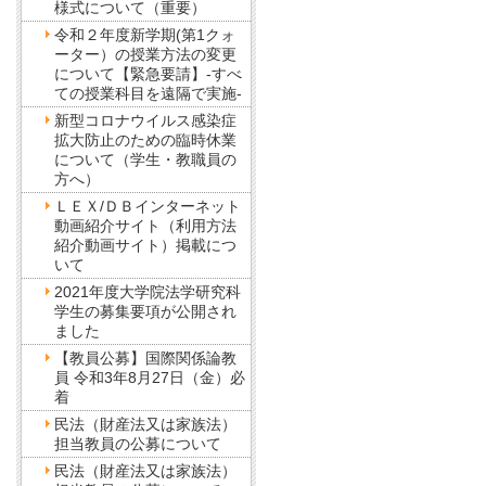
様式について（重要）
令和２年度新学期(第1クォ
ーター）の授業方法の変更
について【緊急要請】-すべ
ての授業科目を遠隔で実施-
新型コロナウイルス感染症
拡大防止のための臨時休業
について（学生・教職員の
方へ）
ＬＥＸ/ＤＢインターネット
動画紹介サイト（利用方法
紹介動画サイト）掲載につ
いて
2021年度大学院法学研究科
学生の募集要項が公開され
ました
【教員公募】国際関係論教
員 令和3年8月27日（金）必
着
民法（財産法又は家族法）
担当教員の公募について
民法（財産法又は家族法）