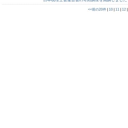
<<前の20件
|
10
|
11
|
12