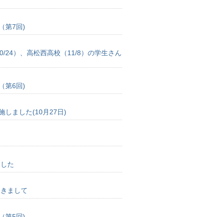
第7回)
0/24）、高松西高校（11/8）の学生さん
第6回)
ました(10月27日)
ました
つきまして
第5回)