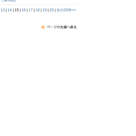
|
13
|
14
|
15
|
16
|
17
|
18
|
19
|
20
|
次の20件>>