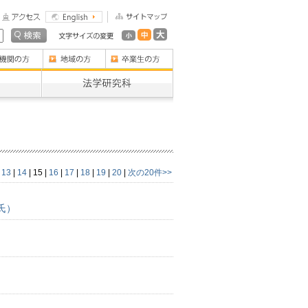
|
13
|
14
|
15
|
16
|
17
|
18
|
19
|
20
|
次の20件>>
氏）