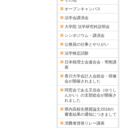
その他
オープンキャンパス
法学会講演会
大学院 法学研究科説明会
シンポジウム・講演会
公務員の仕事とやりがい
法学検定試験
日本税理士会連合会・寄附講
座
香川大学会計人会総会・研修
会が開催されました
同窓会である又信会（ゆうし
んかい）の支部総会が開催さ
れました
県内高校生懸賞論文2018の
審査結果の通知につきまして
消費者啓発リレー講座