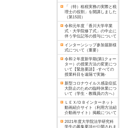
「（特）租税実務の実際と税
理士の役割」を開講しました
（第15回）
令和元年度「香川大学卒業
式・大学院修了式」の中止に
伴う学位記等の授与について
インターンシップ参加届新様
式について（重要）
令和２年度新学期(第1クォー
ター）の授業方法の変更につ
いて【緊急要請】-すべての
授業科目を遠隔で実施-
新型コロナウイルス感染症拡
大防止のための臨時休業につ
いて（学生・教職員の方へ）
ＬＥＸ/ＤＢインターネット
動画紹介サイト（利用方法紹
介動画サイト）掲載について
2021年度大学院法学研究科
学生の募集要項が公開されま