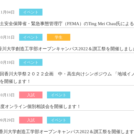
11月04日
イベント
土安全保障省・緊急事態管理庁（FEMA）のTing Mei Chau氏
10月31日
イベント
学生
香川大学創造工学部オープンキャンパス2022＆讃工祭を開催しまし
10月19日
イベント
回香川大学祭２０２２企画 中・高生向けシンポジウム 「地域イ
を開催します！
10月13日
入試
イベント
2年度オンライン個別相談会を開催します！
09月29日
入試
イベント
 香川大学創造工学部オープンキャンパス2022＆讃工祭を開催しま