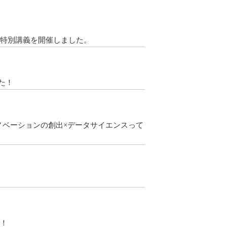
による特別講義を開催しました。
た！
ノベーションの創出×データサイエンスって
す！