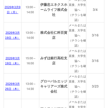
伊藤忠エネクスホ
直接、大学生
13:00～
2026年3月9
ームライフ
株式会
3/4
協へ
14:00
日（月）
社
（チラシを確
認）
メールまたは
直接、大学生
株式会社仁科百貨
13:00～
2026年3月
3/16
協へ
店
14:00
19日（木）
（チラシを確
認）
メールまたは
直接、大学生
みずほ銀行高松支
15:00～
2026年3月
3/16
協へ
店
16:00
19日（木）
（チラシを確
認）
メールまたは
グローバルエッジ
直接、大学生
13:00～
2026年3月
キャリアーズ株式
3/23
協へ
14:30
26日（木）
会社
（チラシを確
認）
メールまたは
直接、大学生