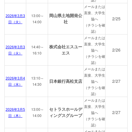
メールまたは
直接、大学生
岡山県土地開発公
13:00～
2026年3月3
2/25
協へ
社
14:00
日（火）
（チラシを確
認）
メールまたは
直接、大学生
株式会社エスユー
14:40～
2026年3月3
2/26
協へ
エス
16:10
日（火）
（チラシを確
認）
メールまたは
直接、大学生
13:10～
2026年3月4
日本銀行高松支店
2/27
協へ
14:30
日（水）
（チラシを確
認）
メールまたは
直接、大学生
セトラスホールデ
13:00～
2026年3月5
2/27
協へ
ィングスグループ
14:00
日（木）
（チラシを確
認）
メールまたは