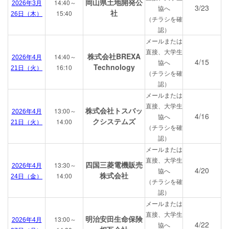
岡山県土地開発公
14:40～
2026年3月
3/23
協へ
社
15:40
26日（木）
（チラシを確
認）
メールまたは
直接、大学生
株式会社BREXA
14:40～
2026年4月
4/15
協へ
Technology
16:10
21日（火）
（チラシを確
認）
メールまたは
直接、大学生
株式会社トスバッ
13:00～
2026年4月
4/16
協へ
クシステムズ
14:00
21日（火）
（チラシを確
認）
メールまたは
直接、大学生
四国三菱電機販売
13:30～
2026年4月
4/20
協へ
株式会社
14:00
24日（金）
（チラシを確
認）
メールまたは
直接、大学生
明治安田生命保険
13:00～
2026年4月
4/22
協へ