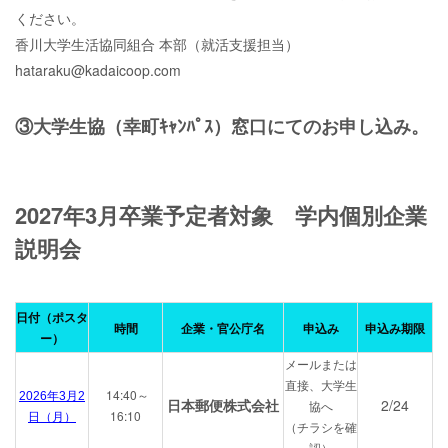
ください。
香川大学生活協同組合 本部（就活支援担当）
hataraku@kadaicoop.com
③大学生協（幸町ｷｬﾝﾊﾟｽ）窓口にてのお申し込み。
2027年3月卒業予定者対象 学内個別企業
説明会
日付（ポスタ
時間
企業・官公庁名
申込み
申込み期限
ー）
メールまたは
直接、大学生
14:40～
2026年3月2
日本郵便株式会社
2/24
協へ
16:10
日（月）
（チラシを確
認）