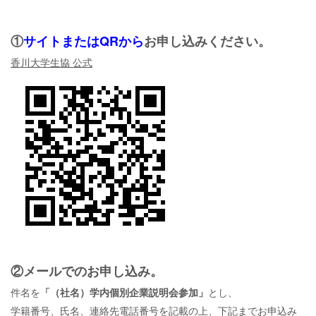
①
サイトまたはQR
から
お申し込みください。
香川大学生協 公式
②
メール
でのお申し込み。
件名を
「（社名）学内個別企業説明会参加」
とし、
学籍番号、氏名、連絡先電話番号を記載の上、下記までお申込み