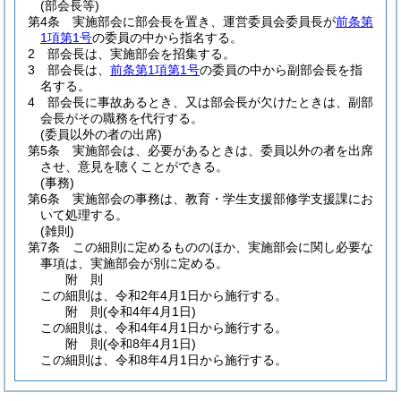
(部会長等)
第4条
実施部会に部会長を置き、運営委員会委員長が
前条第
1項第1号
の委員の中から指名する。
2
部会長は、実施部会を招集する。
3
部会長は、
前条第1項第1号
の委員の中から副部会長を指
名する。
4
部会長に事故あるとき、又は部会長が欠けたときは、副部
会長がその職務を代行する。
(委員以外の者の出席)
第5条
実施部会は、必要があるときは、委員以外の者を出席
させ、意見を聴くことができる。
(事務)
第6条
実施部会の事務は、教育・学生支援部修学支援課にお
いて処理する。
(雑則)
第7条
この細則に定めるもののほか、実施部会に関し必要な
事項は、実施部会が別に定める。
附
則
この細則は、令和2年4月1日から施行する。
附
則
(令和4年4月1日
)
この細則は、令和4年4月1日から施行する。
附
則
(令和8年4月1日
)
この細則は、令和8年4月1日から施行する。