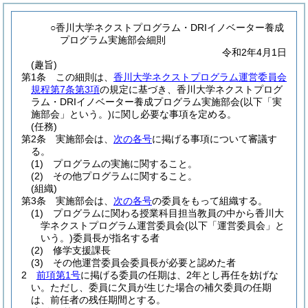
○香川大学ネクストプログラム・DRIイノベーター養成
プログラム実施部会細則
令和2年4月1日
(趣旨)
第1条
この細則は、
香川大学ネクストプログラム運営委員会
規程第7条第3項
の規定に基づき、香川大学ネクストプログ
ラム・DRIイノベーター養成プログラム実施部会
(以下「実
施部会」という。)
に関し必要な事項を定める。
(任務)
第2条
実施部会は、
次の各号
に掲げる事項について審議す
る。
(1)
プログラムの実施に関すること。
(2)
その他プログラムに関すること。
(組織)
第3条
実施部会は、
次の各号
の委員をもって組織する。
(1)
プログラムに関わる授業科目担当教員の中から香川大
学ネクストプログラム運営委員会
(以下「運営委員会」と
いう。)
委員長が指名する者
(2)
修学支援課長
(3)
その他運営委員会委員長が必要と認めた者
2
前項第1号
に掲げる委員の任期は、2年とし再任を妨げな
い。
ただし、委員に欠員が生じた場合の補欠委員の任期
は、前任者の残任期間とする。