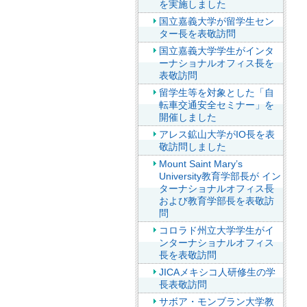
を実施しました
国立嘉義大学が留学生セン
ター長を表敬訪問
国立嘉義大学学生がインタ
ーナショナルオフィス長を
表敬訪問
留学生等を対象とした「自
転車交通安全セミナー」を
開催しました
アレス鉱山大学がIO長を表
敬訪問しました
Mount Saint Mary’s
University教育学部長が イン
ターナショナルオフィス長
および教育学部長を表敬訪
問
コロラド州立大学学生がイ
ンターナショナルオフィス
長を表敬訪問
JICAメキシコ人研修生の学
長表敬訪問
サボア・モンブラン大学教