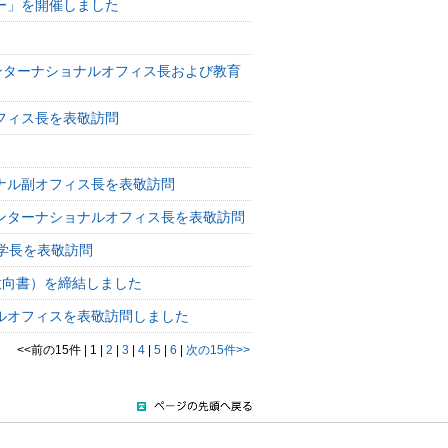
ー」を開催しました
育学部長が インターナショナルオフィス長および教育
フィス長を表敬訪問
ナル副オフィス長を表敬訪問
ンターナショナルオフィス長を表敬訪問
田学長を表敬訪問
意向書）を締結しました
ルオフィスを表敬訪問しました
<<前の15件
|
1
|
2
|
3
|
4
|
5
|
6
|
次の15件>>