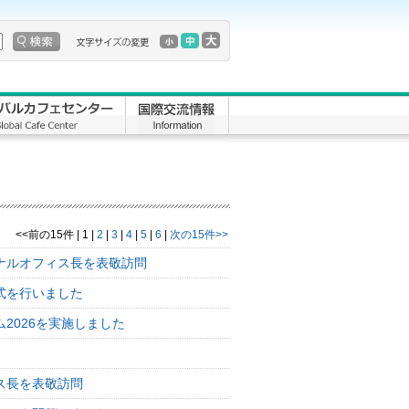
<<前の15件
|
1
|
2
|
3
|
4
|
5
|
6
|
次の15件>>
ナルオフィス長を表敬訪問
式を行いました
2026を実施しました
ス長を表敬訪問