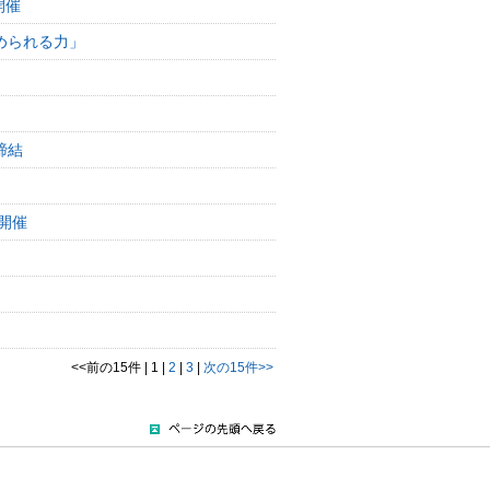
開催
められる力」
締結
開催
<<前の15件
|
1
|
2
|
3
|
次の15件>>