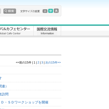
<<前の15件
|
1
|
2
|
3
|
次の15件>>
す
関連）
敬訪問
ＦＤ・ＳＤワークショップを開催