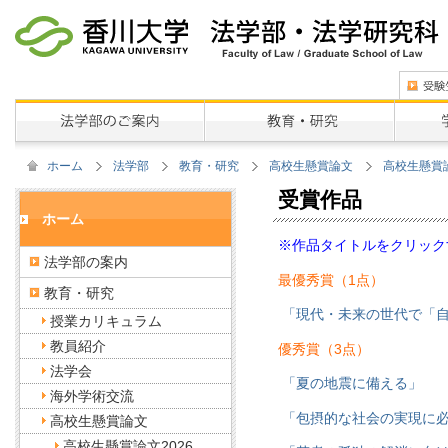
ホーム
法学部
教育・研究
高校生懸賞論文
高校生懸賞論
受賞作品
ホーム
※作品タイトルをクリック
法学部の案内
最優秀賞（1点）
教育・研究
「現代・未来の世代で「
授業カリキュラム
教員紹介
優秀賞（3点）
法学会
「夏の地震に備える」
海外学術交流
「包摂的な社会の実現に
高校生懸賞論文
高校生懸賞論文2026