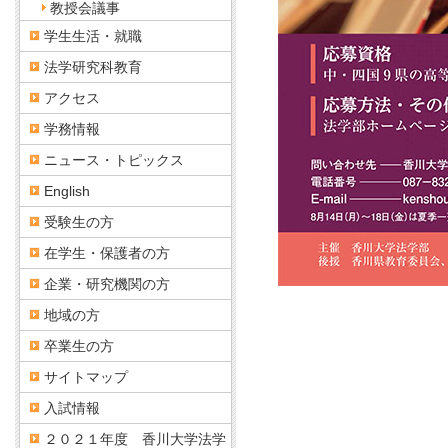
教授会議事
学生生活・就職
法学研究科教育
アクセス
学務情報
ニュース・トピックス
English
受験生の方
在学生・保護者の方
企業・研究機関の方
地域の方
卒業生の方
サイトマップ
入試情報
２０２１年度 香川大学法学