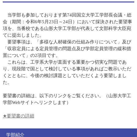
当学部も参加しております第74回国立大学工学部長会議・総
会（期間：令和6年5月23日～24日）において採決された要望事
項を、当番校である山形大学工学部が代表して文部科学大臣宛
てに提出しました。
要望事項は、「多様な人材確保の仕組み作りについて」及び
「収容定員による定員管理の問題点及び学部定員管理の緩和措
置について」の2項目です。
これらは、工学系大学が直面する重要かつ切実な問題であ
り、現段階で国として検討している事項があればご教示いただ
くとともに、今後の検討課題としていただくよう要望しまし
た。
要望書の詳細は、以下のリンクをご覧ください。（山形大学工
学部Webサイトへリンクします）
★要望書の詳細
学部紹介