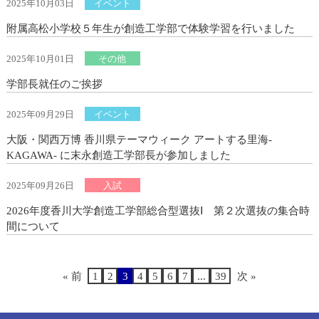
2025年10月03日
イベント
附属高松小学校５年生が創造工学部で体験学習を行いました
2025年10月01日
その他
学部長就任のご挨拶
2025年09月29日
イベント
大阪・関西万博 香川県テーマウィーク アートする里海-
KAGAWA- に末永創造工学部長が参加しました
2025年09月26日
入試
2026年度香川大学創造工学部総合型選抜Ⅰ 第２次選抜の集合時
間について
« 前
1
2
3
4
5
6
7
...
39
次 »