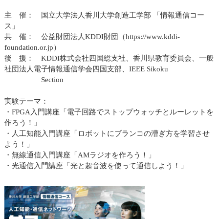
主 催： 国立大学法人香川大学創造工学部 「情報通信コー
ス」
共 催： 公益財団法人KDDI財団（https://www.kddi-
foundation.or.jp）
後 援： KDDI株式会社四国総支社、香川県教育委員会、一般
社団法人電子情報通信学会四国支部、IEEE Sikoku
Section
実験テーマ：
・FPGA入門講座「電子回路でストップウォッチとルーレットを
作ろう！」
・人工知能入門講座「ロボットにブランコの漕ぎ方を学習させ
よう！」
・無線通信入門講座「AMラジオを作ろう！」
・光通信入門講座「光と超音波を使って通信しよう！」