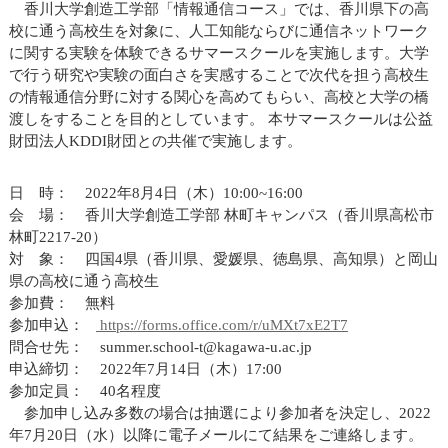
香川大学創造工学部「情報通信コース」では、香川県下の高
校に通う高校生を対象に、人工知能ならびに通信ネットワーク
に関する実験を体験できるサマースクールを実施します。大学
で行う研究や実験の面白さを実感することで次代を担う高校生
の情報通信分野に対する関心を高めてもらい、高校と大学の橋
渡しをすることを目的としています。 本サマースクールは公益
財団法人KDDI財団との共催で実施します。
日 時： 2022年8月4日（木）10:00~16:00
会 場： 香川大学創造工学部 林町キャンパス（香川県高松市
林町2217-20）
対 象： 四国4県（香川県、愛媛県、徳島県、高知県）と岡山
県の高校に通う高校生
参加費： 無料
参加申込：
https://forms.office.com/r/uMXt7xE2T7
問合せ先： summer.school-t@kagawa-u.ac.jp
申込締切： 2022年7月14日（木）17:00
参加定員： 40名程度
参加申し込み多数の場合は抽選により参加者を決定し、2022
年7月20日（水）以降に電子メールにて結果をご連絡します。