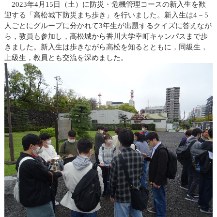
2023年4月15日（土）に防災・危機管理コースの新入生を歓
迎する「高松城下防災まち歩き」を行いました。新入生は4－5
人ごとにグループに分かれて3年生が出題するクイズに答えなが
ら，教員も参加し，高松城から香川大学幸町キャンパスまで歩
きました。新入生は歩きながら高松を知るとともに，同級生，
上級生，教員とも交流を深めました。