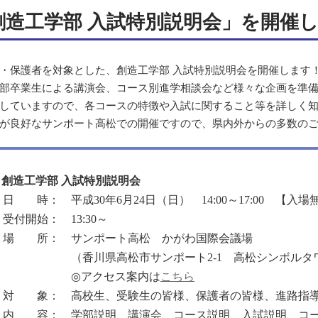
創造工学部 入試特別説明会」を開催
・保護者を対象とした、創造工学部 入試特別説明会を開催します
部卒業生による講演会、コース別進学相談会など様々な企画を準
していますので、各コースの特徴や入試に関すること等を詳しく
が良好なサンポート高松での開催ですので、県内外からの多数の
■ 創造工学部 入試特別説明会
日 時： 平成30年6月24日（日） 14:00～17:00 【入場
受付開始： 13:30～
場 所： サンポート高松 かがわ国際会議場
（香川県高松市サンポート2-1 高松シンボルタワ
◎アクセス案内は
こちら
対 象： 高校生、受験生の皆様、保護者の皆様、進路指導
内 容： 学部説明、講演会、コース説明、入試説明、コー