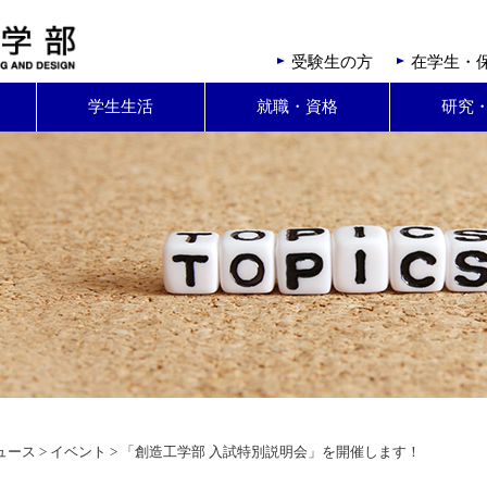
受験生の方
在学生・
学生生活
就職・資格
研究
ュース
>
イベント
> 「創造工学部 入試特別説明会」を開催します！