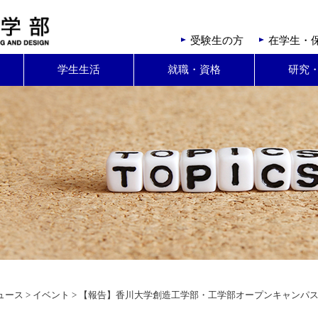
受験生の方
在学生・
学生生活
就職・資格
研究
ュース
>
イベント
> 【報告】香川大学創造工学部・工学部オープンキャンパ