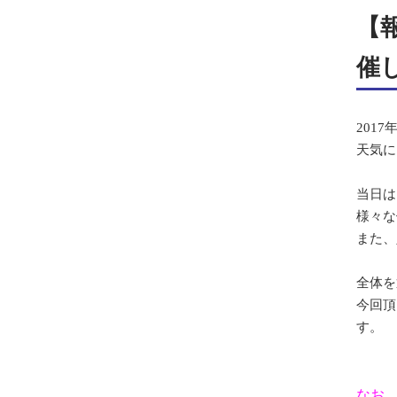
【
催
201
天気に
当日は
様々な
また、
全体を
今回頂
す。
なお、