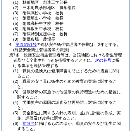
(1)
林町地区 創造工学部長
(2)
三木町農学部地区 農学部長
(3)
附属高松小学校 校長
(4)
附属坂出小学校 校長
(5)
附属高松中学校 校長
(6)
附属坂出中学校 校長
(7)
附属特別支援学校 校長
(8)
附属農場 農場長
4
第2項第1号
の総括安全衛生管理者の任期は、2年とする。
(総括安全衛生管理者等の職務)
第7条
総括安全衛生管理者等は、当該地区における衛生管理
者及び安全衛生担当者を指揮するとともに、
次の各号
に掲
げる事項を統括管理する。
(1)
職員の危険又は健康障害を防止するための措置に関す
ること。
(2)
職員の安全又は衛生のための教育の実施に関するこ
と。
(3)
健康診断の実施その他健康の保持増進のための措置に
関すること。
(4)
労働災害の原因の調査及び再発防止対策に関するこ
と。
(5)
安全衛生に関する方針の表明、並びに計画の作成、実
施、評価及び改善に関すること。
(6)
前各号
に掲げるもののほか、職員の安全及び衛生に関
すること。