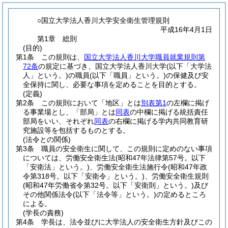
○国立大学法人香川大学安全衛生管理規則
平成16年4月1日
第1章
総則
(目的)
第1条
この規則は、
国立大学法人香川大学職員就業規則第
72条
の規定に基づき、国立大学法人香川大学
(以下「大学法
人」という。)
の職員
(以下「職員」という。)
の保健及び安
全保持に関し、必要な事項を定めることを目的とする。
(定義)
第2条
この規則において「地区」とは
別表第1
の左欄に掲げ
る事業場とし、「部局」とは
同表
の中欄に掲げる統括責任
部局をいい、それぞれ
同表
の右欄に掲げる学内共同教育研
究施設等を包括するものとする。
(法令との関係)
第3条
職員の安全衛生に関して、この規則に定めのない事項
については、労働安全衛生法
(昭和47年法律第57号。以下
「安衛法」という。)
、労働安全衛生法施行令
(昭和47年政
令第318号。以下「安衛令」という。)
、労働安全衛生規則
(昭和47年労働省令第32号。以下「安衛則」という。)
及び
その他関係法令
(以下「法令等」という。)
の定めるところ
による。
(学長の責務)
第4条
学長は、法令並びに大学法人の安全衛生方針及びこの