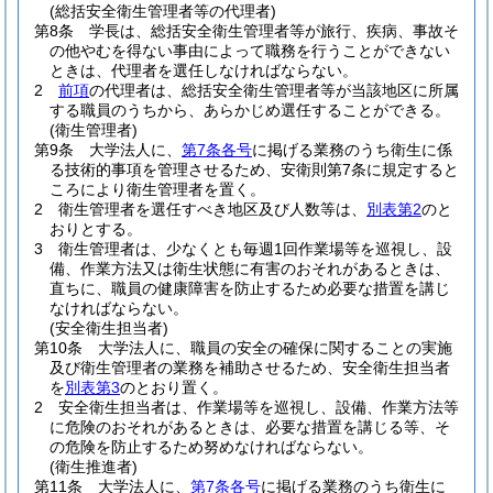
(総括安全衛生管理者等の代理者)
第8条
学長は、総括安全衛生管理者等が旅行、疾病、事故そ
の他やむを得ない事由によって職務を行うことができない
ときは、代理者を選任しなければならない。
2
前項
の代理者は、総括安全衛生管理者等が当該地区に所属
する職員のうちから、あらかじめ選任することができる。
(衛生管理者)
第9条
大学法人に、
第7条各号
に掲げる業務のうち衛生に係
る技術的事項を管理させるため、安衛則第7条に規定すると
ころにより衛生管理者を置く。
2
衛生管理者を選任すべき地区及び人数等は、
別表第2
のと
おりとする。
3
衛生管理者は、少なくとも毎週1回作業場等を巡視し、設
備、作業方法又は衛生状態に有害のおそれがあるときは、
直ちに、職員の健康障害を防止するため必要な措置を講じ
なければならない。
(安全衛生担当者)
第10条
大学法人に、職員の安全の確保に関することの実施
及び衛生管理者の業務を補助させるため、安全衛生担当者
を
別表第3
のとおり置く。
2
安全衛生担当者は、作業場等を巡視し、設備、作業方法等
に危険のおそれがあるときは、必要な措置を講じる等、そ
の危険を防止するため努めなければならない。
(衛生推進者)
第11条
大学法人に、
第7条各号
に掲げる業務のうち衛生に