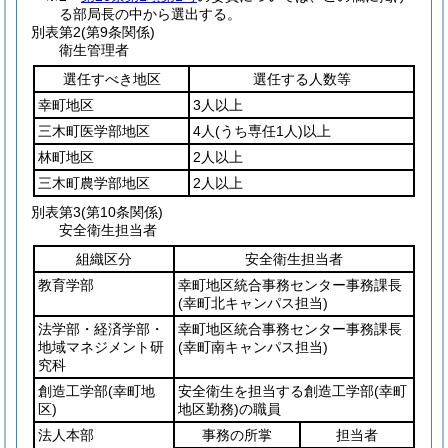
る部局長の中から選出する。
別表第2
(第9条関係)
衛生管理者
選任すべき地区
選任する人数等
幸町地区
3人以上
三木町医学部地区
4人
(うち専任1人)
以上
林町地区
2人以上
三木町農学部地区
2人以上
別表第3
(第10条関係)
安全衛生担当者
組織区分
安全衛生担当者
教育学部
幸町地区統合事務センター事務課長
(幸町北キャンパス担当)
法学部・経済学部・
幸町地区統合事務センター事務課長
地域マネジメント研
(幸町南キャンパス担当)
究科
創造工学部
(幸町地
安全衛生を担当する創造工学部
(幸町
区)
地区勤務)
の職員
法人本部
事務の所掌
担当者