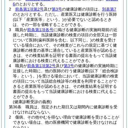
6
のとおりとする。
2
前条第1項第2号
及び
第3号
の健康診断の項目は、
別表第7
のとおりとする。
ただし、産業医又は健康診断を行う医師
(以下「産業医等」という。)
が必要でないと認めるとき
は、その一部を省略することができる。
3
職員が
前条第1項各号
に掲げる健康診断の実施時期前の近
接した時期に、当該健康診断の検査の項目の全部又は一部
について医師
(歯科医師を含む。以下同じ。)
の検査を受け
ている場合において、その検査がこれらの規定に基づく健
康診断の検査の基準に適合していると産業医等が認めると
きは、その検査結果を証明する書面の提出をもって当該健
康診断における検査に代えることができる。
4
職員が
前条第1項第2号
及び
第3号
の健康診断の実施時期に
近接した時期に、他の医師の行う健康診断
(以下「総合検診
等」という。)
を受ける場合において、当該健康診断の検査
の項目について当該総合検診等の検査を利用することがで
きると産業医等が認めるときは、その検査結果を証明する
書面の提出をもって当該健康診断における検査に代えるこ
とができる。
(健康診断受診の義務)
第36条
職員は、指定された期日又は期間内に健康診断を受
けなければならない。
2
傷病、その他やむを得ない理由で健康診断を受けることが
できない場合は、他の医療機関で健康診断を受けなければ
ならない。