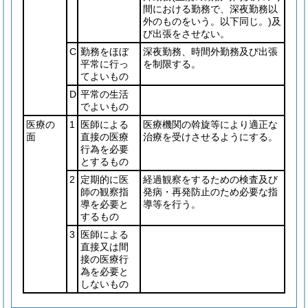
間における勤務で、深夜勤務以
外のものをいう。以下同じ。)
及
び出張をさせない。
C
勤務をほぼ
深夜勤務、時間外勤務及び出張
平常に行っ
を制限する。
てよいもの
D
平常の生活
でよいもの
医療の
1
医師による
医療機関の斡旋等により適正な
面
直接の医療
治療を受けさせるようにする。
行為を必要
とするもの
2
定期的に医
経過観察をするための検査及び
師の観察指
発病・再発防止のため必要な指
導を必要と
導等を行う。
するもの
3
医師による
直接又は間
接の医療行
為を必要と
しないもの