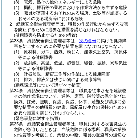
(3)
電気、熱その他のエネルギーによる危険
(4)
掘削、採石等の業務における作業方法から生ずる危険
(5)
職員が墜落するおそれのある場所、土砂等が崩壊する
おそれのある場所等における危険
2
総括安全衛生管理者等は、職員の作業行動から生ずる災害
を防止するために必要な措置を講じなければならない。
(健康障害を防止するための措置)
第23条
総括安全衛生管理者等は、
次の各号
に掲げる健康障
害を防止するために必要な措置を講じなければならない。
(1)
原材料、ガス、蒸気、粉じん、酸素欠乏空気、病原体
等による健康障害
(2)
放射線、高温、低温、超音波、騒音、振動、異常気圧
等による健康障害
(3)
計器監視、精密工作等の作業による健康障害
(4)
排気、排液又は残さい物による健康障害
(勤務環境等について講ずべき措置)
第24条
総括安全衛生管理者等は、職員を従事させる建設物
その他作業場について、通路、床面、階段等の保全並びに
換気、採光、照明、保温、保湿、休養、避難及び清潔に必
要な措置その他職員の健康、風紀及び生命の保持のための
必要な措置を講じなければならない。
(緊急事態に対する措置)
第25条
総括安全衛生管理者等は、職員に対する災害発生の
危険が急迫したときは、当該危険に係る場所、職員の業務
の性質等を考慮して、業務の中断、職員の退避等の適切な