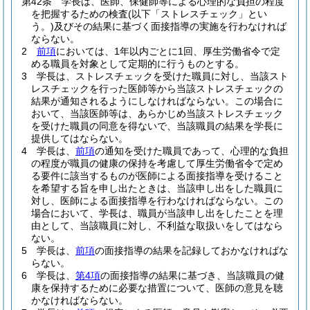
第42条
学長は、医師、保健師等による心理的な負担の程度
を把握するための検査
(以下「ストレスチェック」とい
う。)
及びその結果に基づく面接指導の実施を行わなければ
ならない。
2
前項
においては、1年以内ごとに1回、厚生労働省令で定
める職員を対象として定期的に行うものとする。
3
学長は、ストレスチェックを受けた職員に対し、当該スト
レスチェックを行った医師等から当該ストレスチェックの
結果が通知されるようにしなければならない。
この場合に
おいて、当該医師等は、あらかじめ当該ストレスチェック
を受けた職員の同意を得ないで、当該職員の結果を学長に
提供してはならない。
4
学長は、
前項
の通知を受けた職員であって、心理的な負担
の程度が職員の健康の保持を考慮して厚生労働省令で定め
る要件に該当するものが医師による面接指導を受けること
を希望する旨を申し出たときは、当該申し出をした職員に
対し、医師による面接指導を行わなければならない。
この
場合において、学長は、職員が当該申し出をしたことを理
由として、当該職員に対し、不利益な取扱いをしてはなら
ない。
5
学長は、
前項
の面接指導の結果を記録しておかなければな
らない。
6
学長は、
第4項
の面接指導の結果に基づき、当該職員の健
康を保持するために必要な措置について、医師の意見を聴
かなければならない。