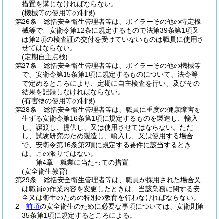
措置を講じなければならない。
(機械等の使用等の制限)
第26条
総括安全衛生管理者等は、ボイラーその他の特定機
械等で、安衛令第12条に規定するもので法第39条第1項又
は第2項の検査証の交付を受けていないものは職員に使用さ
せてはならない。
(定期自主点検)
第27条
総括安全衛生管理者等は、ボイラーその他の機械等
で、安衛令第15条第1項に規定するものについて、法令等
で定めるところにより、定期に自主検査を行い、及びその
結果を記録しなければならない。
(有害物の使用等の制限)
第28条
総括安全衛生管理者等は、職員に重度の健康障害を
生ずる安衛令第16条第1項に規定するものを製造し、輸入
し、譲渡し、提供し、又は使用させてはならない。
ただ
し、試験研究のため製造し、輸入し、又は使用する場合
で、安衛令第16条第2項に規定する要件に該当するとき
は、この限りではない。
第4章
就業に当たっての措置
(安全衛生教育)
第29条
総括安全衛生管理者等は、職員が採用された場合又
は職員の作業内容を変更したときは、当該業務に関する安
全又は衛生のための特別の教育を行わなければならない。
2
前項
の安全衛生のために必要な事項については、安衛則第
35条第1項に規定するところによる。