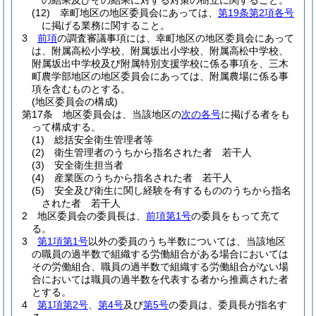
の結果及びその結果に対する対策の樹立に関すること。
(12)
幸町地区の地区委員会にあっては、
第19条第2項各号
に掲げる業務に関すること。
3
前項
の調査審議事項には、幸町地区の地区委員会にあって
は、附属高松小学校、附属坂出小学校、附属高松中学校、
附属坂出中学校及び附属特別支援学校に係る事項を、三木
町農学部地区の地区委員会にあっては、附属農場に係る事
項を含むものとする。
(地区委員会の構成)
第17条
地区委員会は、当該地区の
次の各号
に掲げる者をも
って構成する。
(1)
総括安全衛生管理者等
(2)
衛生管理者のうちから指名された者 若干人
(3)
安全衛生担当者
(4)
産業医のうちから指名された者 若干人
(5)
安全及び衛生に関し経験を有するもののうちから指名
された者 若干人
2
地区委員会の委員長は、
前項第1号
の委員をもって充て
る。
3
第1項第1号
以外の委員のうち半数については、当該地区
の職員の過半数で組織する労働組合がある場合においては
その労働組合、職員の過半数で組織する労働組合がない場
合においては職員の過半数を代表する者から推薦された者
とする。
4
第1項第2号
、
第4号
及び
第5号
の委員は、委員長が指名す