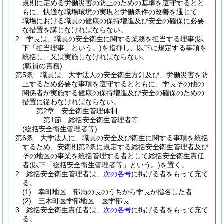
規則に定める労働災害の防止のための基準を遵守するとと
もに、快適な職場環境の実現と労働条件の改善を通じて、
職場における職員の健康の保持増進及び安全の確保に必要
な措置を講じなければならない。
2
学長は、職員の安全衛生に関する業務を担当する理事
(以
下「担当理事」という。)
を指揮し、以下に規定する事項を
統括し、又は実施しなければならない。
(職員の責務)
第5条
職員は、大学法人の安全衛生方針及び、労働災害を防
止するため必要な事項を遵守するとともに、学長その他の
関係者が実施する健康の保持増進及び安全の確保のための
措置に従わなければならない。
第2章
安全衛生管理体制
第1節
総括安全衛生管理者等
(総括安全衛生管理者等)
第6条
大学法人に、職員の安全及び衛生に関する事項を統括
するため、安衛則第2条に規定する総括安全衛生管理者及び
その地区の事業を統括管理する者として総括安全衛生責任
者
(以下「総括安全衛生管理者等」という。)
を置く。
2
総括安全衛生管理者は、
次の各号
に掲げる者をもって充て
る。
(1)
幸町地区 部局の長のうちから学長が指名した者
(2)
三木町医学部地区 医学部長
3
総括安全衛生責任者は、
次の各号
に掲げる者をもって充て
る。