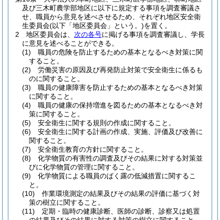
及び三木町農学部地区に以下に規定する事項を調査審議さ
せ、職員から意見を述べさせるため、それぞれ地区安全衛
生委員会
(以下「地区委員会」という。)
を置く。
2
地区委員会は、
次の各号
に掲げる事項を調査審議し、学長
に意見を述べることができる。
(1)
職員の危険を防止するための基本となるべき対策に関
すること。
(2)
労働災害の原因及び再発防止対策で安全衛生に係るも
のに関すること。
(3)
職員の健康障害を防止するための基本となるべき対策
に関すること。
(4)
職員の健康の保持増進を図るための基本となるべき対
策に関すること。
(5)
安全衛生に関する規則の作成に関すること。
(6)
安全衛生に関する計画の作成、実施、評価及び改善に
関すること。
(7)
安全衛生教育の方針に関すること。
(8)
化学物質の有害性の調査及びその結果に対する対策並
びに化学物質の管理に関すること。
(9)
化学物質による職員のばく露の低減措置に関するこ
と。
(10)
作業環境測定の結果及びその結果の評価に基づく対
策の樹立に関すること。
(11)
定期・臨時の健康診断、医師の診断、診察又は処置