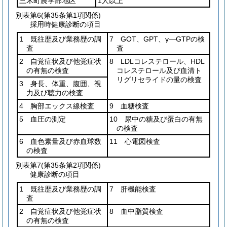
三木町農学部地区
1人以上
別表第6
(第35条第1項関係)
採用時健康診断の項目
1 既往歴及び業務歴の調
7 GOT、GPT、γ―GTPの検
査
査
2 自覚症状及び他覚症状
8 LDLコレステロール、HDL
の有無の検査
コレステロール及び血清ト
リグリセライドの量の検査
3 身長、体重、腹囲、視
力及び聴力の検査
4 胸部エックス線検査
9 血糖検査
5 血圧の測定
10 尿中の糖及び蛋白の有無
の検査
6 血色素量及び赤血球数
11 心電図検査
の検査
別表第7
(第35条第2項関係)
健康診断の項目
1 既往歴及び業務歴の調
7 肝機能検査
査
2 自覚症状及び他覚症状
8 血中脂質検査
の有無の検査