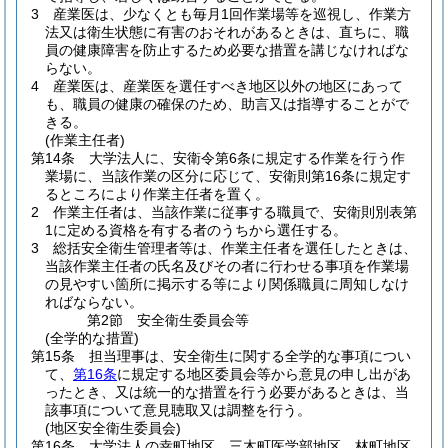
3
産業医は、少なくとも毎月1回作業場等を巡視し、作業方
法又は衛生状態に有害のおそれがあるときは、直ちに、職
員の健康障害を防止するため必要な措置を講じなければな
らない。
4
産業医は、産業医を選任すべき地区以外の地区にあって
も、職員の健康の確保のため、助言又は指導することがで
きる。
(作業主任者)
第14条
大学法人に、安衛令第6条に規定する作業を行う作
業場に、当該作業の区分に応じて、安衛則第16条に規定す
るところにより作業主任者を置く。
2
作業主任者は、当該作業に従事する職員で、安衛則別表第
1に定める資格を有する者のうちから選任する。
3
総括安全衛生管理者等は、作業主任者を選任したときは、
当該作業主任者の氏名及びその者に行わせる事項を作業場
の見やすい箇所に掲示する等により関係職員に周知しなけ
ればならない。
第2節
安全衛生委員会等
(全学的な措置)
第15条
担当理事は、安全衛生に関する全学的な事項につい
て、
第16条
に規定する地区委員会等から意見の申し出があ
ったとき、又は統一的な措置を行う必要があるときは、当
該事項について意見聴取又は調整を行う。
(地区安全衛生委員会)
第16条
大学法人の幸町地区、三木町医学部地区、林町地区