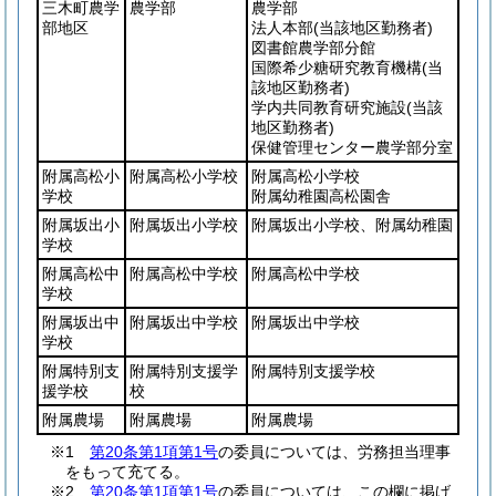
三木町農学
農学部
農学部
部地区
法人本部
(当該地区勤務者)
図書館農学部分館
国際希少糖研究教育機構
(当
該地区勤務者)
学内共同教育研究施設
(当該
地区勤務者)
保健管理センター農学部分室
附属高松小
附属高松小学校
附属高松小学校
学校
附属幼稚園高松園舎
附属坂出小
附属坂出小学校
附属坂出小学校、附属幼稚園
学校
附属高松中
附属高松中学校
附属高松中学校
学校
附属坂出中
附属坂出中学校
附属坂出中学校
学校
附属特別支
附属特別支援学
附属特別支援学校
援学校
校
附属農場
附属農場
附属農場
※1
第20条第1項第1号
の委員については、労務担当理事
をもって充てる。
※2
第20条第1項第1号
の委員については、この欄に掲げ