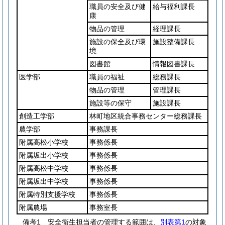
職員の安全及び健
給与福利課長
康
物品の管理
経理課長
施設の保全及び環
施設整備課長
境
図書館
情報図書課長
医学部
職員の福祉
総務課長
物品の管理
管理課長
施設等の保守
施設課長
創造工学部
林町地区統合事務センター総務課長
農学部
事務課長
附属高松小学校
事務係長
附属坂出小学校
事務係長
附属高松中学校
事務係長
附属坂出中学校
事務係長
附属特別支援学校
事務係長
附属農場
事務室長
備考1 安全衛生担当者の管理する範囲は、
別表第1
の対象