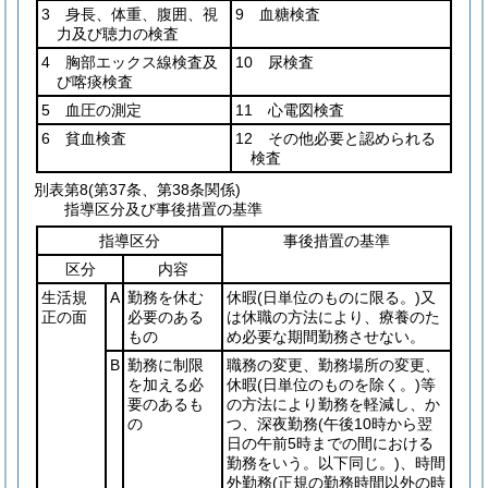
3 身長、体重、腹囲、視
9 血糖検査
力及び聴力の検査
4 胸部エックス線検査及
10 尿検査
び喀痰検査
5 血圧の測定
11 心電図検査
6 貧血検査
12 その他必要と認められる
検査
別表第8
(第37条、第38条関係)
指導区分及び事後措置の基準
指導区分
事後措置の基準
区分
内容
生活規
A
勤務を休む
休暇
(日単位のものに限る。)
又
正の面
必要のある
は休職の方法により、療養のた
もの
め必要な期間勤務させない。
B
勤務に制限
職務の変更、勤務場所の変更、
を加える必
休暇
(日単位のものを除く。)
等
要のあるも
の方法により勤務を軽減し、か
の
つ、深夜勤務
(午後10時から翌
日の午前5時までの間における
勤務をいう。以下同じ。)
、時間
外勤務
(正規の勤務時間以外の時