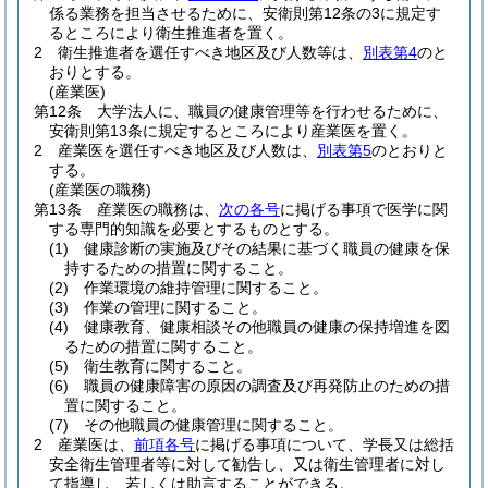
係る業務を担当させるために、安衛則第12条の3に規定す
るところにより衛生推進者を置く。
2
衛生推進者を選任すべき地区及び人数等は、
別表第4
のと
おりとする。
(産業医)
第12条
大学法人に、職員の健康管理等を行わせるために、
安衛則第13条に規定するところにより産業医を置く。
2
産業医を選任すべき地区及び人数は、
別表第5
のとおりと
する。
(産業医の職務)
第13条
産業医の職務は、
次の各号
に掲げる事項で医学に関
する専門的知識を必要とするものとする。
(1)
健康診断の実施及びその結果に基づく職員の健康を保
持するための措置に関すること。
(2)
作業環境の維持管理に関すること。
(3)
作業の管理に関すること。
(4)
健康教育、健康相談その他職員の健康の保持増進を図
るための措置に関すること。
(5)
衛生教育に関すること。
(6)
職員の健康障害の原因の調査及び再発防止のための措
置に関すること。
(7)
その他職員の健康管理に関すること。
2
産業医は、
前項各号
に掲げる事項について、学長又は総括
安全衛生管理者等に対して勧告し、又は衛生管理者に対し
て指導し、若しくは助言することができる。