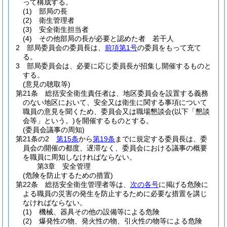
って構成する。
(1)
部局の長
(2)
衛生管理者
(3)
安全衛生担当者
(4)
その他部局の長が必要と認めた者 若干人
2
部局委員会の委員長は、
前項第1号
の委員をもって充て
る。
3
部局委員会は、必要に応じ委員長が招集し開催するものと
する。
(意見の聴取等)
第21条
総括安全衛生責任者は、地区委員会を設置する義務
のない地区において、安全又は衛生に関する事項について
職員の意見を聞くため、委員会又は職場懇談会
(以下「懇談
会等」という。)
を開催するものとする。
(委員会議事の周知)
第21条の2
第15条
から
第19条
までに規定する委員長は、委
員会の開催の都度、遅滞なく、委員会における議事の概要
を職員に周知しなければならない。
第3章
安全管理
(危険を防止するための措置)
第22条
総括安全衛生管理者等は、
次の各号
に掲げる危険に
よる職員の災害の発生を防止するために必要な措置を講じ
なければならない。
(1)
機械、器具その他の設備等による危険
(2)
爆発性の物、発火性の物、引火性の物等による危険