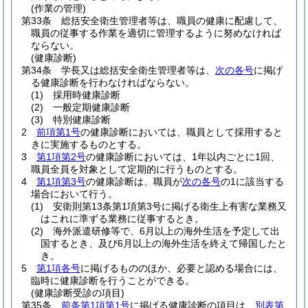
(作業の管理)
第33条
総括安全衛生管理者等は、職員の健康に配慮して、
職員の従事する作業を適切に管理するように努めなければ
ならない。
(健康診断)
第34条
学長又は総括安全衛生管理者等は、
次の各号
に掲げ
る健康診断を行わなければならない。
(1)
採用時健康診断
(2)
一般定期健康診断
(3)
特別健康診断
2
前項第1号
の健康診断においては、職員として採用すると
きに実施するものとする。
3
第1項第2号
の健康診断においては、1年以内ごとに1回、
職員全員を対象として定期的に行うものとする。
4
第1項第3号
の健康診断は、職員が
次の各号
の1に該当する
場合において行う。
(1)
安衛則第13条第1項第3号に掲げる衛生上有害な業務又
はこれに準ずる業務に従事するとき。
(2)
海外派遣研修等で、6月以上の海外生活を予定して出
国するとき、及び6月以上の海外生活を終えて帰国したと
き。
5
第1項各号
に掲げるもののほか、必要と認める場合には、
臨時に健康診断を行うことができる。
(健康診断受診の項目)
第35条
前条第1項第1号
に掲げる健康診断の項目は、
別表第