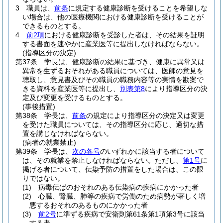
3
職員は、
前条
に規定する健康診断を受けることを希望しな
い場合は、他の医療機関における健康診断を受けることが
できるものとする。
4
前2項
における健康診断を受診した者は、その結果を証明
する書面を速やかに産業医等に提出しなければならない。
(指導区分の決定)
第37条
学長は、健康診断の結果に基づき、健康に異常又は
異常を生ずるおそれがある職員については、医師の意見を
聴取し、意見書及びその職員の職務内容等の実情を勘案で
きる資料を産業医等に提出し、
別表第8
により指導区分の決
定及び変更を受けるものとする。
(事後措置)
第38条
学長は、
前条
の規定により指導区分の決定又は変更
を受けた職員については、その指導区分に応じ、適切な措
置を講じなければならない。
(病者の就業禁止)
第39条
学長は、
次の各号
のいずれかに該当する者について
は、その就業を禁止しなければならない。
ただし、
第1号
に
掲げる者について、伝染予防の措置をした場合は、この限
りではない。
(1)
病毒伝ぱのおそれのある伝染病の疾病にかかった者
(2)
心臓、腎臓、肺等の疾病で労働のため病勢が著しく増
悪するおそれのあるものにかかった者
(3)
前2号
に準ずる疾病で安衛則第61条第1項第3号に該当