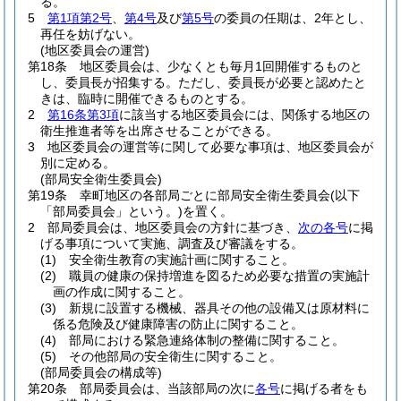
る。
5
第1項第2号
、
第4号
及び
第5号
の委員の任期は、2年とし、
再任を妨げない。
(地区委員会の運営)
第18条
地区委員会は、少なくとも毎月1回開催するものと
し、委員長が招集する。
ただし、委員長が必要と認めたと
きは、臨時に開催できるものとする。
2
第16条第3項
に該当する地区委員会には、関係する地区の
衛生推進者等を出席させることができる。
3
地区委員会の運営等に関して必要な事項は、地区委員会が
別に定める。
(部局安全衛生委員会)
第19条
幸町地区の各部局ごとに部局安全衛生委員会
(以下
「部局委員会」という。)
を置く。
2
部局委員会は、地区委員会の方針に基づき、
次の各号
に掲
げる事項について実施、調査及び審議をする。
(1)
安全衛生教育の実施計画に関すること。
(2)
職員の健康の保持増進を図るため必要な措置の実施計
画の作成に関すること。
(3)
新規に設置する機械、器具その他の設備又は原材料に
係る危険及び健康障害の防止に関すること。
(4)
部局における緊急連絡体制の整備に関すること。
(5)
その他部局の安全衛生に関すること。
(部局委員会の構成等)
第20条
部局委員会は、当該部局の次に
各号
に掲げる者をも