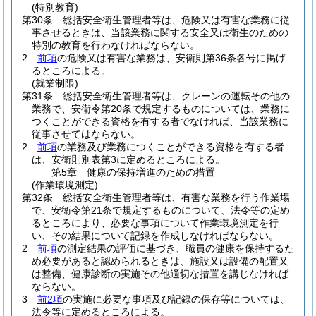
(特別教育)
第30条
総括安全衛生管理者等は、危険又は有害な業務に従
事させるときは、当該業務に関する安全又は衛生のための
特別の教育を行わなければならない。
2
前項
の危険又は有害な業務は、安衛則第36条各号に掲げ
るところによる。
(就業制限)
第31条
総括安全衛生管理者等は、クレーンの運転その他の
業務で、安衛令第20条で規定するものについては、業務に
つくことができる資格を有する者でなければ、当該業務に
従事させてはならない。
2
前項
の業務及び業務につくことができる資格を有する者
は、安衛則別表第3に定めるところによる。
第5章
健康の保持増進のための措置
(作業環境測定)
第32条
総括安全衛生管理者等は、有害な業務を行う作業場
で、安衛令第21条で規定するものについて、法令等の定め
るところにより、必要な事項について作業環境測定を行
い、その結果について記録を作成しなければならない。
2
前項
の測定結果の評価に基づき、職員の健康を保持するた
め必要があると認められるときは、施設又は設備の配置又
は整備、健康診断の実施その他適切な措置を講じなければ
ならない。
3
前2項
の実施に必要な事項及び記録の保存等については、
法令等に定めるところによる。