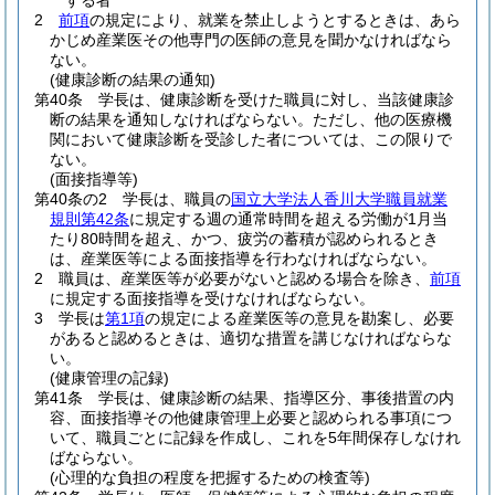
する者
2
前項
の規定により、就業を禁止しようとするときは、あら
かじめ産業医その他専門の医師の意見を聞かなければなら
ない。
(健康診断の結果の通知)
第40条
学長は、健康診断を受けた職員に対し、当該健康診
断の結果を通知しなければならない。
ただし、他の医療機
関において健康診断を受診した者については、この限りで
ない。
(面接指導等)
第40条の2
学長は、職員の
国立大学法人香川大学職員就業
規則第42条
に規定する週の通常時間を超える労働が1月当
たり80時間を超え、かつ、疲労の蓄積が認められるとき
は、産業医等による面接指導を行わなければならない。
2
職員は、産業医等が必要がないと認める場合を除き、
前項
に規定する面接指導を受けなければならない。
3
学長は
第1項
の規定による産業医等の意見を勘案し、必要
があると認めるときは、適切な措置を講じなければならな
い。
(健康管理の記録)
第41条
学長は、健康診断の結果、指導区分、事後措置の内
容、面接指導その他健康管理上必要と認められる事項につ
いて、職員ごとに記録を作成し、これを5年間保存しなけれ
ばならない。
(心理的な負担の程度を把握するための検査等)