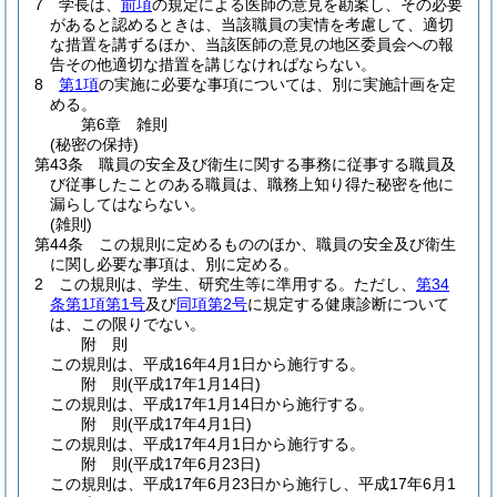
7
学長は、
前項
の規定による医師の意見を勘案し、その必要
があると認めるときは、当該職員の実情を考慮して、適切
な措置を講ずるほか、当該医師の意見の地区委員会への報
告その他適切な措置を講じなければならない。
8
第1項
の実施に必要な事項については、別に実施計画を定
める。
第6章
雑則
(秘密の保持)
第43条
職員の安全及び衛生に関する事務に従事する職員及
び従事したことのある職員は、職務上知り得た秘密を他に
漏らしてはならない。
(雑則)
第44条
この規則に定めるもののほか、職員の安全及び衛生
に関し必要な事項は、別に定める。
2
この規則は、学生、研究生等に準用する。
ただし、
第34
条第1項第1号
及び
同項第2号
に規定する健康診断について
は、この限りでない。
附
則
この規則は、平成16年4月1日から施行する。
附
則
(平成17年1月14日
)
この規則は、平成17年1月14日から施行する。
附
則
(平成17年4月1日
)
この規則は、平成17年4月1日から施行する。
附
則
(平成17年6月23日
)
この規則は、平成17年6月23日から施行し、平成17年6月1