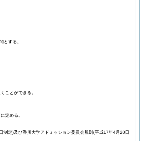
間とする。
。
聴くことができる。
別に定める。
1日制定)
及び香川大学アドミッション委員会規則
(平成17年4月28日