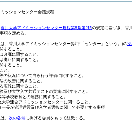
ドミッションセンター会議規程
、
香川大学アドミッションセンター規程第8条第2項
の規定に基づき、香
事項を定める。
議は、香川大学アドミッションセンター
(以下「センター」という。)
の
次
関すること。
は改廃に関すること。
は廃止に関すること。
関すること。
こと。
等の状況について自ら行う評価に関すること。
法の改善に関すること。
る広報に関すること。
験及び大学入学共通テストの実施に関すること。
高等学校教育との連携に関すること。
立大学連合アドミッションセンターに関すること。
ター長が管理運営及び入学者選抜に関して必要とする事項
議は、
次の各号
に掲げる委員をもって組織する。