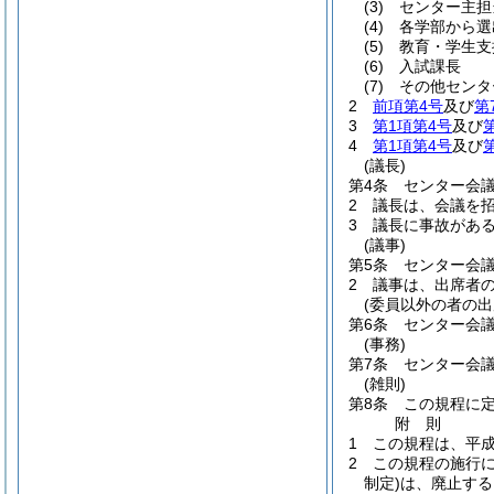
(3)
センター主担
(4)
各学部から選
(5)
教育・学生支
(6)
入試課長
(7)
その他センタ
2
前項第4号
及び
第
3
第1項第4号
及び
4
第1項第4号
及び
(議長)
第4条
センター会
2
議長は、会議を
3
議長に事故があ
(議事)
第5条
センター会
2
議事は、出席者
(委員以外の者の出
第6条
センター会
(事務)
第7条
センター会
(雑則)
第8条
この規程に
附
則
1
この規程は、平成
2
この規程の施行
制定)
は、廃止する