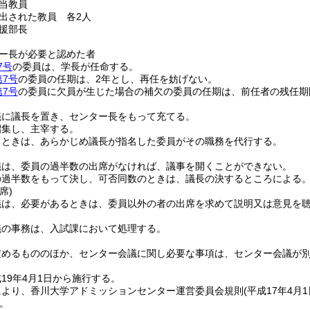
当教員
出された教員 各2人
援部長
ー長が必要と認めた者
7号
の委員は、学長が任命する。
第7号
の委員の任期は、2年とし、再任を妨げない。
第7号
の委員に欠員が生じた場合の補欠の委員の任期は、前任者の残任期
議に議長を置き、センター長をもって充てる。
招集し、主宰する。
るときは、あらかじめ議長が指名した委員がその職務を代行する。
議は、委員の過半数の出席がなければ、議事を開くことができない。
の過半数をもって決し、可否同数のときは、議長の決するところによる
席)
議は、必要があるときは、委員以外の者の出席を求めて説明又は意見を
議の事務は、入試課において処理する。
定めるもののほか、センター会議に関し必要な事項は、センター会議が
19年4月1日から施行する。
により、香川大学アドミッションセンター運営委員会規則
(平成17年4月
。