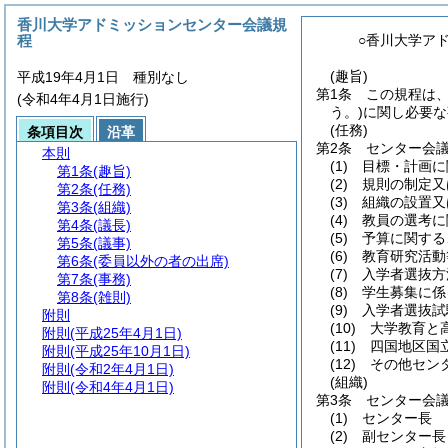
香川大学アドミッションセンター会議規
程
○香川大学ア
(趣旨)
平成19年4月1日 種別なし
第1条
この規程は
(令和4年4月1日施行)
う。)
に関し必要な
(任務)
条項目次
沿革
第2条
センター会
本則
(1)
目標・計画に
第1条
(趣旨)
(2)
規則の制定又
第2条
(任務)
(3)
組織の設置又
第3条
(組織)
(4)
教員の選考に
第4条
(議長)
(5)
予算に関する
第5条
(議事)
(6)
教育研究活動
第6条
(委員以外の者の出席)
(7)
入学者選抜方
第7条
(事務)
(8)
学生募集に係
第8条
(雑則)
(9)
入学者選抜試
附則
(10)
大学教育と
附則
(平成25年4月1日)
(11)
四国地区国
附則
(平成25年10月1日)
(12)
その他セン
附則
(令和2年4月1日)
(組織)
附則
(令和4年4月1日)
第3条
センター会
(1)
センター長
(2)
副センター長