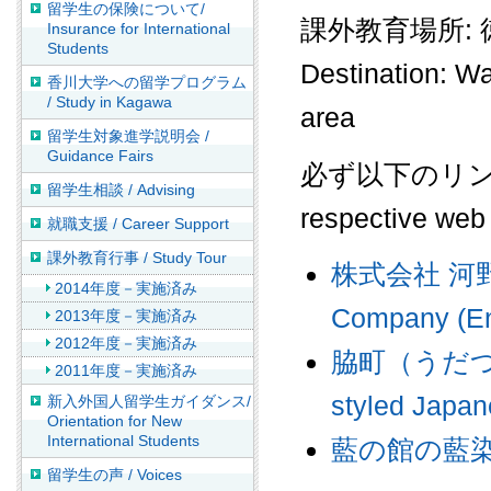
留学生の保険について/
課外教育場所:
Insurance for International
Students
Destination: W
香川大学への留学プログラム
/ Study in Kagawa
area
留学生対象進学説明会 /
Guidance Fairs
必ず以下のリンクを見
留学生相談 / Advising
respective web
就職支援 / Career Support
課外教育行事 / Study Tour
株式会社 河
2014年度－実施済み
Company (En
2013年度－実施済み
2012年度－実施済み
脇町（うだつの町並
2011年度－実施済み
styled Japan
新入外国人留学生ガイダンス/
Orientation for New
International Students
藍の館の藍染め体
留学生の声 / Voices