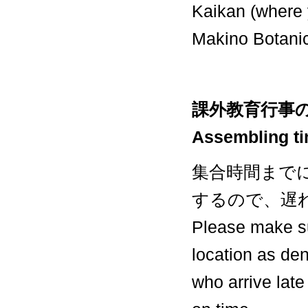
Kaikan (where
Makino Botanic
課外教育行事
Assembling ti
集合時間まで
するので、遅
Please make su
location as de
who arrive late