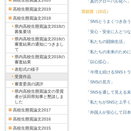
高校生懸賞論文2020
「真のグローバル化へ」
高校生懸賞論文2019
奨励賞（10点）
高校生懸賞論文2018
「SNSとうまくつき合
県内高校生懸賞論文2018の
「安心・安全に人とつな
募集要項
県内高校生懸賞論文2018の
「私たちの闘病生活」
審査結果の通知につきまし
て
「私たちの未来のために
県内高校生懸賞論文2018の
「以心拡心」
審査結果
表彰式の様子
「今増え続けるSNSト
受賞作品
「SNSの見方」
審査委員の講評
県内高校生懸賞論文の受賞
「SNSを通して見える
者が浜田県知事と懇談しま
した
「私たちがSNSと上手
高校生懸賞論文2017
「外国人が安心して日本
高校生懸賞論文2016
高校生懸賞論文2015