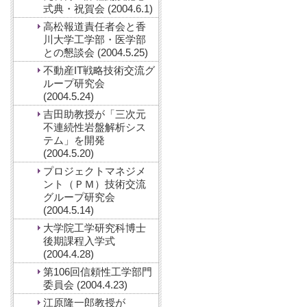
式典・祝賀会 (2004.6.1)
高松報道責任者会と香
川大学工学部・医学部
との懇談会 (2004.5.25)
不動産IT戦略技術交流グ
ループ研究会
(2004.5.24)
吉田助教授が「三次元
不連続性岩盤解析シス
テム」を開発
(2004.5.20)
プロジェクトマネジメ
ント（ＰＭ）技術交流
グループ研究会
(2004.5.14)
大学院工学研究科博士
後期課程入学式
(2004.4.28)
第106回信頼性工学部門
委員会 (2004.4.23)
江原隆一郎教授が