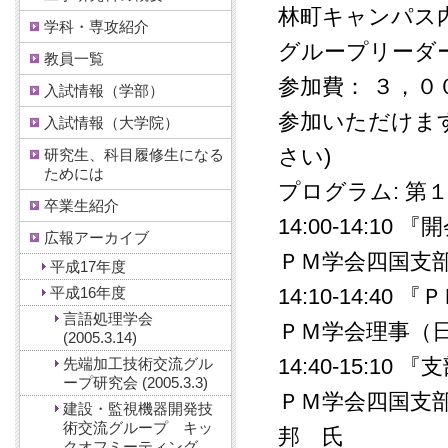
林町キャンパス内
学科・専攻紹介
グループリーダ
教員一覧
参加費： ３，０
入試情報（学部）
参加いただけま
入試情報（大学院）
さい)
研究生、科目履修生になる
ためには
プログラム: 
卒業生紹介
14:00-14:10
広報アーカイブ
ＰＭ学会四国支
平成17年度
平成16年度
14:10-14:
言語処理学会
ＰＭ学会理事（
(2005.3.14)
14:40-15:10
先端加工技術交流グル
ープ研究会 (2005.3.3)
ＰＭ学会四国支
建設・監視機器開発技
術交流グループ キッ
邦 氏
クオフミーティング