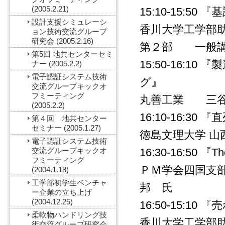
(2005.2.21)
15:10-15:5
設計支援シミュレーシ
香川大学工学部
ョン技術交流グループ
研究会 (2005.2.16)
第２部 一般
第5回 地共センターセミ
15:50-16:
ナー (2005.2.2)
電子認証システム技術
グ』
交流グループキックオ
フミーティング
丸善工業 三谷
(2005.2.2)
16:10-16:3
第４回 地共センター
セミナー (2005.1.27)
徳島文理大学 山
電子認証システム技術
交流グループキックオ
16:30-16:50 『Th
フミーティング
ＰＭ学会四国支
(2004.1.18)
工学部初学生ベンチャ
邦 氏
ー企業の立ち上げ
(2004.12.25)
16:50-15:
柔軟物ハンドリング技
香川大学工学部
術交流グループ研究会