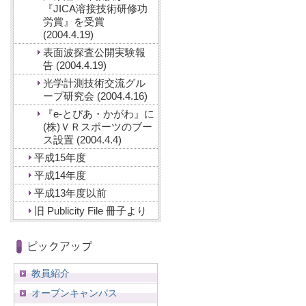
『JICA溶接技術研修功
労賞』を受賞
(2004.4.19)
表面波探査公開実験報
告 (2004.4.19)
光学計測技術交流グル
ープ研究会 (2004.4.16)
『e-とぴあ・かがわ』に
(株)ＶＲスポーツのブー
ス設置 (2004.4.4)
平成15年度
平成14年度
平成13年度以前
旧 Publicity File 冊子より
教員紹介
オープンキャンパス