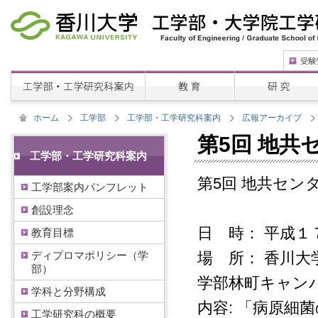
ホーム
工学部
工学部・工学研究科案内
広報アーカイブ
第5回 地共セ
工学部・工学研究科案内
第5回 地共セン
工学部案内パンフレット
創設理念
日 時： 平成１
教育目標
ディプロマポリシー（学
場 所： 香川
部）
学部林町キャン
学科と分野構成
内容: 「病原
工学研究科の概要