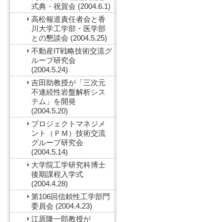
式典・祝賀会 (2004.6.1)
高松報道責任者会と香
川大学工学部・医学部
との懇談会 (2004.5.25)
不動産IT戦略技術交流グ
ループ研究会
(2004.5.24)
吉田助教授が「三次元
不連続性岩盤解析シス
テム」を開発
(2004.5.20)
プロジェクトマネジメ
ント（ＰＭ）技術交流
グループ研究会
(2004.5.14)
大学院工学研究科博士
後期課程入学式
(2004.4.28)
第106回信頼性工学部門
委員会 (2004.4.23)
江原隆一郎教授が