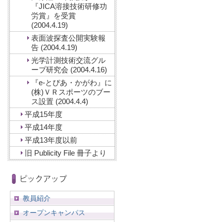
『JICA溶接技術研修功
労賞』を受賞
(2004.4.19)
表面波探査公開実験報
告 (2004.4.19)
光学計測技術交流グル
ープ研究会 (2004.4.16)
『e-とぴあ・かがわ』に
(株)ＶＲスポーツのブー
ス設置 (2004.4.4)
平成15年度
平成14年度
平成13年度以前
旧 Publicity File 冊子より
教員紹介
オープンキャンパス