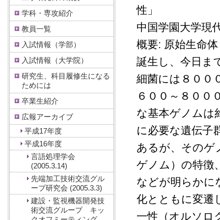
性」
学科・専攻紹介
中国学園大学現
教員一覧
概要: 原始生
入試情報（学部）
誕生し、今日ま
入試情報（大学院）
研究生、科目履修生になる
細菌には８００
ためには
６００～８００
卒業生紹介
な基本ゲノムは
広報アーカイブ
に必要な遺伝子
平成17年度
平成16年度
あるが、そのゲ
言語処理学会
ゲノム）の特徴
(2005.3.14)
先端加工技術交流グル
などが明らかに
ープ研究会 (2005.3.3)
化とともに変遷
建設・監視機器開発技
術交流グループ キッ
一性（オルソロ
クオフミーティング