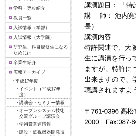
講演題目： 「
学科・専攻紹介
講 師： 池内
教員一覧
長）
入試情報（学部）
講演内容
入試情報（大学院）
特許関連で、大
研究生、科目履修生になる
ためには
生に講演を行っ
卒業生紹介
ますが、特許に
広報アーカイブ
出来ますので、
平成17年度
イベント（平成17年
聴講されますよ
度）
講演会・セミナー情報
〒761-0396 高
オープンシステム技術
交流グループ講演会
2000 Fax:087-86
学術賞関連情報
建設・監視機器開発技