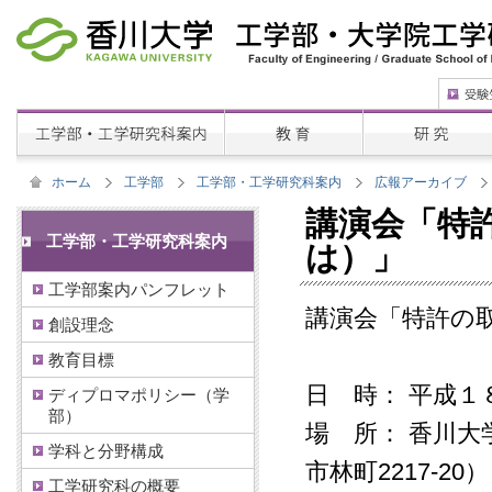
ホーム
工学部
工学部・工学研究科案内
広報アーカイブ
講演会「特
工学部・工学研究科案内
は）」
工学部案内パンフレット
講演会「特許の
創設理念
教育目標
日 時： 平成１
ディプロマポリシー（学
部）
場 所： 香川
学科と分野構成
市林町2217-20）
工学研究科の概要