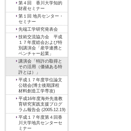
第４回 香川大学知的
財産セミナー
第１回 地共センター・
セミナー
先端工学研究発表会
技術交流協力会 平成
１７年度総会および特
別講演会「産学連携と
ベンチャー起業」
講演会「特許の取得と
その活用（価値ある特
許とは）」
平成１７年度学位論文
公聴会(博士後期課程
材料創造工学専攻)
平成16年度海外先進教
育研究実践支援プログ
ラム報告会 (2005.12.19)
平成１７年度第４回香
川大学地共センターセ
ミナー