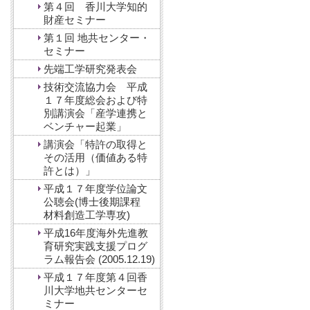
第４回 香川大学知的
財産セミナー
第１回 地共センター・
セミナー
先端工学研究発表会
技術交流協力会 平成
１７年度総会および特
別講演会「産学連携と
ベンチャー起業」
講演会「特許の取得と
その活用（価値ある特
許とは）」
平成１７年度学位論文
公聴会(博士後期課程
材料創造工学専攻)
平成16年度海外先進教
育研究実践支援プログ
ラム報告会 (2005.12.19)
平成１７年度第４回香
川大学地共センターセ
ミナー