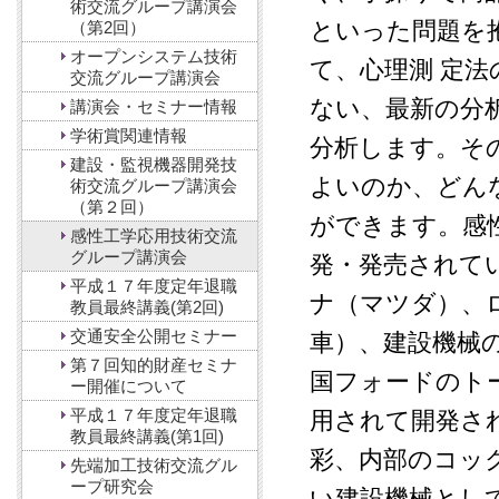
術交流グループ講演会
といった問題を
（第2回）
オープンシステム技術
て、心理測 定
交流グループ講演会
ない、最新の分
講演会・セミナー情報
学術賞関連情報
分析します。そ
建設・監視機器開発技
よいのか、どん
術交流グループ講演会
（第２回）
ができます。感
感性工学応用技術交流
グループ講演会
発・発売されて
平成１７年度定年退職
ナ（マツダ）、
教員最終講義(第2回)
交通安全公開セミナー
車）、建設機械の
第７回知的財産セミナ
国フォードのト
ー開催について
平成１７年度定年退職
用されて開発さ
教員最終講義(第1回)
彩、内部のコッ
先端加工技術交流グル
ープ研究会
い建設機械として