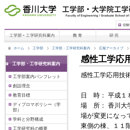
ホーム
工学部
工学部・工学研究科案内
広報アーカイブ
感性工学応
工学部・工学研究科案内
感性工学応用技
工学部案内パンフレット
創設理念
日 時： 平成
教育目標
ディプロマポリシー（学
場 所： 香川
部）
場が変更になっ
学科と分野構成
東側の棟、１１
工学研究科の概要