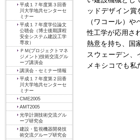
平成１７年度第３回香
ッドデザイン賞
川大学地共センターセ
ミナー
（ワコール）や
平成１７年度学位論文
公聴会（博士後期課程
性工学が応用さ
安全システム建設工学
専攻）
熱意を持ち、国
ＰＭ(プロジェクトマネ
スウェーデン、
ジメント)技術交流グル
ープ講演会
メキシコでも私
講演会・セミナー情報
平成１７年度第２回香
川大学地共センターセ
ミナー
CME2005
AMT2005
光学計測技術交流グル
ープ研究会
建設・監視機器開発技
術交流グループ研究会