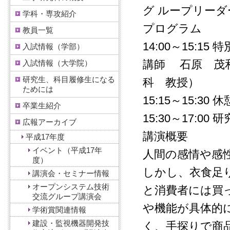
グ ループリーダ
学科・専攻紹介
プログラム
教員一覧
14:00～15:
入試情報（学部）
講師 石原 茂
入試情報（大学院）
研究生、科目履修生になる
科 教授）
ためには
15:15～15:30 休
卒業生紹介
15:30～17:
広報アーカイブ
講演概要
平成17年度
イベント（平成17年
人間の感情や感
度）
しかし、衣食足
講演会・セミナー情報
オープンシステム技術
と消費者には買
交流グループ講演会
や機能が具体的
学術賞関連情報
建設・監視機器開発技
く、手探りで商