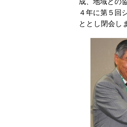
成、地域との
４年に第５回
ととし閉会し