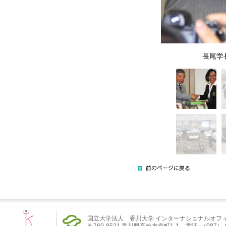
長尾学長と
国立大学法人 香川大学 インターナショナルオフ
〒760-8521 香川県高松市幸町1-1 電話: （087）-832-