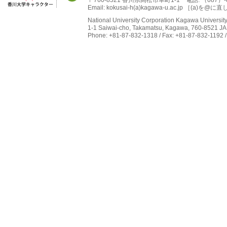
Email: kokusai-h(a)kagawa-u.ac.jp ［(
National University Corporation Kagawa University 
1-1 Saiwai-cho, Takamatsu, Kagawa, 760-8521 J
Phone: +81-87-832-1318 / Fax: +81-87-832-1192 /