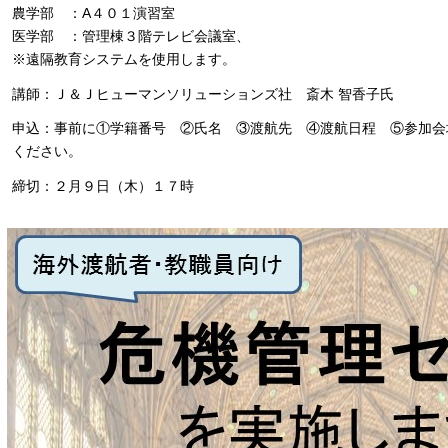
農学部 ：A４０１演習室
医学部 ：管理棟３階テレビ会議室、
※遠隔教育システムを使用します。
講師：Ｊ＆Ｊヒューマンソリューションズ社 斎木 智香子氏
申込：事前に①学籍番号 ②氏名 ③渡航先 ④渡航日程 ⑤参加会
ください。
締切：２月９日（木）１７時